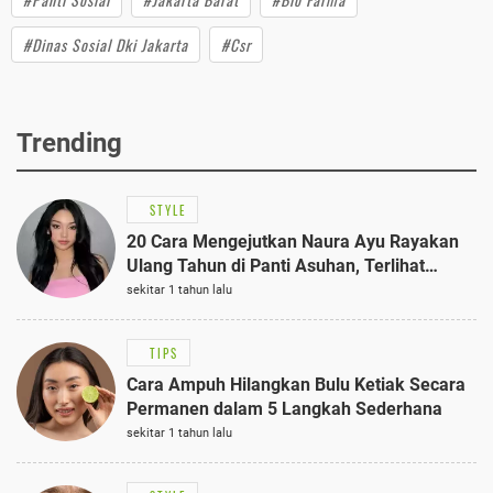
#Dinas Sosial Dki Jakarta
#Csr
Trending
STYLE
20 Cara Mengejutkan Naura Ayu Rayakan
Ulang Tahun di Panti Asuhan, Terlihat
Anggun dengan Kaftan Cokelat
sekitar 1 tahun lalu
TIPS
Cara Ampuh Hilangkan Bulu Ketiak Secara
Permanen dalam 5 Langkah Sederhana
sekitar 1 tahun lalu