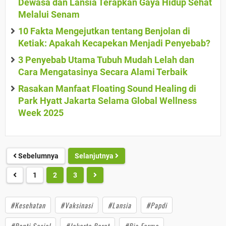
Dewasa dan Lansia Terapkan Gaya Hidup Sehat
Melalui Senam
10 Fakta Mengejutkan tentang Benjolan di
Ketiak: Apakah Kecapekan Menjadi Penyebab?
3 Penyebab Utama Tubuh Mudah Lelah dan
Cara Mengatasinya Secara Alami Terbaik
Rasakan Manfaat Floating Sound Healing di
Park Hyatt Jakarta Selama Global Wellness
Week 2025
Sebelumnya
Selanjutnya
1
2
3
#Kesehatan
#Vaksinasi
#Lansia
#Papdi
#Panti Sosial
#Jakarta Barat
#Bio Farma