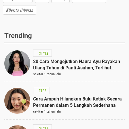
#Berita Hiburan
Trending
STYLE
20 Cara Mengejutkan Naura Ayu Rayakan
Ulang Tahun di Panti Asuhan, Terlihat
Anggun dengan Kaftan Cokelat
sekitar 1 tahun lalu
TIPS
Cara Ampuh Hilangkan Bulu Ketiak Secara
Permanen dalam 5 Langkah Sederhana
sekitar 1 tahun lalu
STYLE