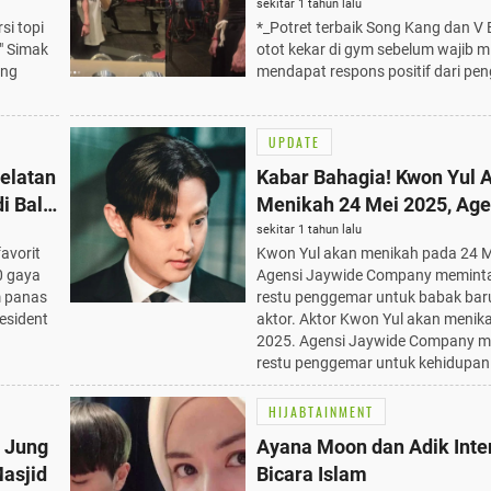
Sebelum Wamil 2025
sekitar 1 tahun lalu
i topi
*_Potret terbaik Song Kang dan V
" Simak
otot kekar di gym sebelum wajib mi
ang
mendapat respons positif dari pe
UPDATE
Selatan
Kabar Bahagia! Kwon Yul 
 Bali,
Menikah 24 Mei 2025, Age
ng
Mohon Doa Restu
sekitar 1 tahun lalu
favorit
Kwon Yul akan menikah pada 24 M
0 gaya
Agensi Jaywide Company memint
m panas
restu penggemar untuk babak bar
esident
aktor. Aktor Kwon Yul akan menik
2025. Agensi Jaywide Company m
restu penggemar untuk kehidupan
HIJABTAINMENT
, Jung
Ayana Moon dan Adik Inte
Masjid
Bicara Islam