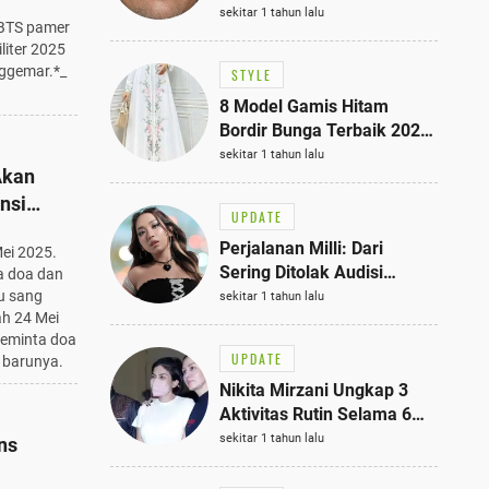
Bisa Jadi Inspirasi
sekitar 1 tahun lalu
 BTS pamer
Fashionmu
liter 2025
nggemar.*_
STYLE
8 Model Gamis Hitam
Bordir Bunga Terbaik 2025,
Stylish untuk Hangout
sekitar 1 tahun lalu
Akan
hingga Acara Semi-Formal
nsi
UPDATE
Perjalanan Milli: Dari
ei 2025.
Sering Ditolak Audisi
a doa dan
hingga Menjadi Rapper Top
u sang
sekitar 1 tahun lalu
ah 24 Mei
10 Thailand
eminta doa
UPDATE
 barunya.
Nikita Mirzani Ungkap 3
Aktivitas Rutin Selama 6
Bulan di Rutan Pondok
sekitar 1 tahun lalu
ns
Bambu, Terungkap!