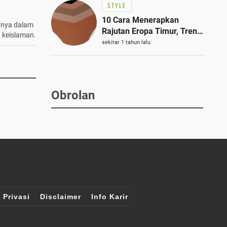
STYLE
10 Cara Menerapkan
anya dalam
Rajutan Eropa Timur, Tren
 keislaman.
Mode Terbaik dan Paling
sekitar 1 tahun lalu
Dicari 2023
Obrolan
 Privasi
Disclaimer
Info Karir