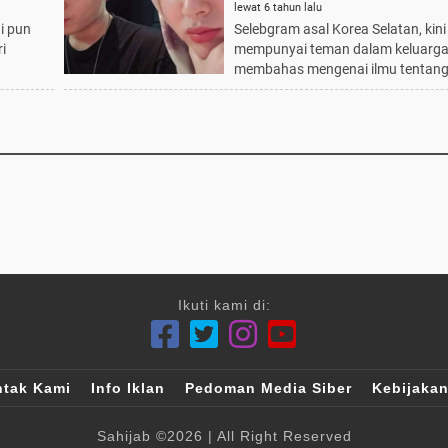
lewat 6 tahun lalu
i pun
Selebgram asal Korea Selatan, kini
i
mempunyai teman dalam keluarg
membahas mengenai ilmu tentang
Ikuti kami di:
tak Kami
Info Iklan
Pedoman Media Siber
Kebijakan
Sahijab
©2026
| All Right Reserved