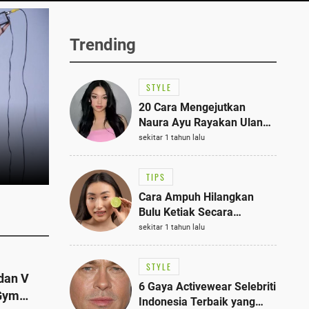
Trending
STYLE
20 Cara Mengejutkan
Naura Ayu Rayakan Ulang
Tahun di Panti Asuhan,
sekitar 1 tahun lalu
Terlihat Anggun dengan
Kaftan Cokelat
TIPS
Cara Ampuh Hilangkan
Bulu Ketiak Secara
Permanen dalam 5
sekitar 1 tahun lalu
Langkah Sederhana
STYLE
dan V
6 Gaya Activewear Selebriti
 Gym
Indonesia Terbaik yang