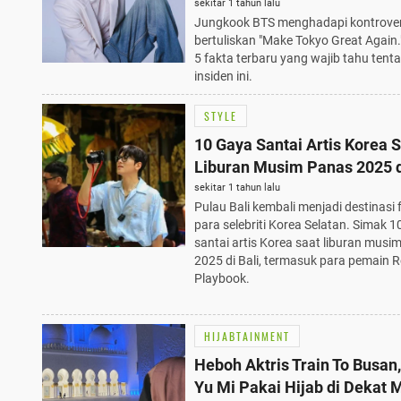
Tahu
sekitar 1 tahun lalu
Jungkook BTS menghadapi kontrovers
bertuliskan "Make Tokyo Great Again.
5 fakta terbaru yang wajib tahu tent
insiden ini.
STYLE
10 Gaya Santai Artis Korea 
Liburan Musim Panas 2025 di
Destinasi Favorit Para Binta
sekitar 1 tahun lalu
Pulau Bali kembali menjadi destinasi 
Resident Playbook
para selebriti Korea Selatan. Simak 1
santai artis Korea saat liburan musi
2025 di Bali, termasuk para pemain R
Playbook.
HIJABTAINMENT
Heboh Aktris Train To Busan
Yu Mi Pakai Hijab di Dekat 