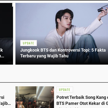
UPDATE
ik
Jungkook BTS dan Kontroversi Topi: 5 Fakta
n
Terbaru yang Wajib Tahu
UPDATE
rsi
Potret Terbaik Song Kang 
ajib
BTS Pamer Otot Kekar di