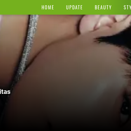
HOME
UPDATE
BEAUTY
ST
itas