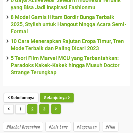
6 Gaya Activewear Selebriti Indonesia Terbaik
yang Bisa Jadi Inspirasi Fashionmu
8 Model Gamis Hitam Bordir Bunga Terbaik
2025, Stylish untuk Hangout hingga Acara Semi-
Formal
10 Cara Menerapkan Rajutan Eropa Timur, Tren
Mode Terbaik dan Paling Dicari 2023
5 Teori Film Marvel MCU yang Terbantahkan:
Paradoks Kakek-Kakek hingga Musuh Doctor
Strange Terungkap
Sebelumnya
Selanjutnya
1
2
3
#Rachel Brosnahan
#Lois Lane
#Superman
#Film