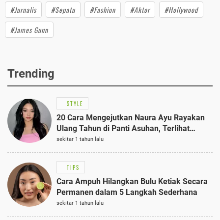
#Jurnalis
#Sepatu
#Fashion
#Aktor
#Hollywood
#James Gunn
Trending
STYLE
20 Cara Mengejutkan Naura Ayu Rayakan
Ulang Tahun di Panti Asuhan, Terlihat
Anggun dengan Kaftan Cokelat
sekitar 1 tahun lalu
TIPS
Cara Ampuh Hilangkan Bulu Ketiak Secara
Permanen dalam 5 Langkah Sederhana
sekitar 1 tahun lalu