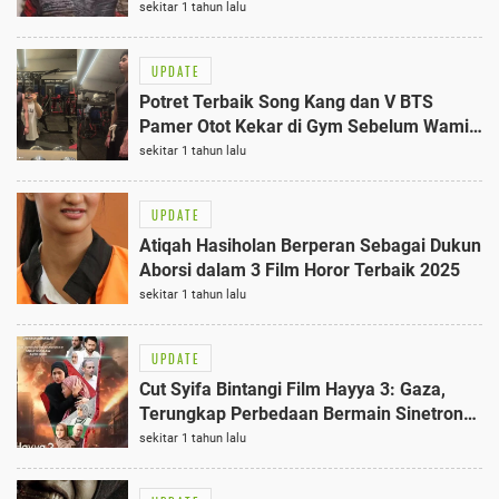
Layar Kaca
sekitar 1 tahun lalu
UPDATE
Potret Terbaik Song Kang dan V BTS
Pamer Otot Kekar di Gym Sebelum Wamil
2025
sekitar 1 tahun lalu
UPDATE
Atiqah Hasiholan Berperan Sebagai Dukun
Aborsi dalam 3 Film Horor Terbaik 2025
sekitar 1 tahun lalu
UPDATE
Cut Syifa Bintangi Film Hayya 3: Gaza,
Terungkap Perbedaan Bermain Sinetron
dan Layar Lebar
sekitar 1 tahun lalu