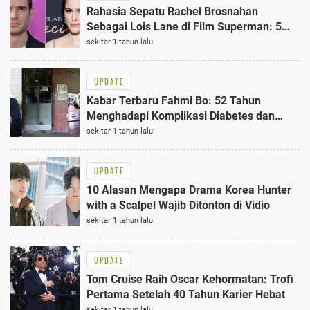
Rahasia Sepatu Rachel Brosnahan
Sebagai Lois Lane di Film Superman: 5
Fakta Menarik Wajib Tahu
sekitar 1 tahun lalu
UPDATE
Kabar Terbaru Fahmi Bo: 52 Tahun
Menghadapi Komplikasi Diabetes dan
Hidup Sendiri, Ini Realitanya
sekitar 1 tahun lalu
UPDATE
10 Alasan Mengapa Drama Korea Hunter
with a Scalpel Wajib Ditonton di Vidio
sekitar 1 tahun lalu
UPDATE
Tom Cruise Raih Oscar Kehormatan: Trofi
Pertama Setelah 40 Tahun Karier Hebat
sekitar 1 tahun lalu