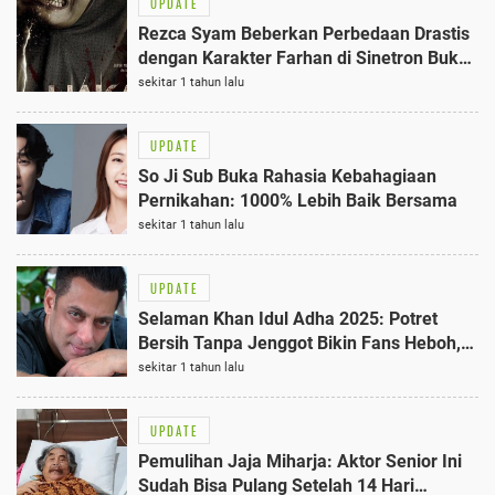
UPDATE
Rezca Syam Beberkan Perbedaan Drastis
dengan Karakter Farhan di Sinetron Bukan
Karena Tak Cinta: 5 Fakta Terungkap!
sekitar 1 tahun lalu
UPDATE
So Ji Sub Buka Rahasia Kebahagiaan
Pernikahan: 1000% Lebih Baik Bersama
sekitar 1 tahun lalu
UPDATE
Selaman Khan Idul Adha 2025: Potret
Bersih Tanpa Jenggot Bikin Fans Heboh,
86 Komentar Positif Banjiri Akunnya
sekitar 1 tahun lalu
UPDATE
Pemulihan Jaja Miharja: Aktor Senior Ini
Sudah Bisa Pulang Setelah 14 Hari