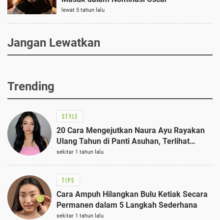
lewat 5 tahun lalu
Jangan Lewatkan
Trending
STYLE
20 Cara Mengejutkan Naura Ayu Rayakan
Ulang Tahun di Panti Asuhan, Terlihat
Anggun dengan Kaftan Cokelat
sekitar 1 tahun lalu
TIPS
Cara Ampuh Hilangkan Bulu Ketiak Secara
Permanen dalam 5 Langkah Sederhana
sekitar 1 tahun lalu