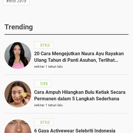
#Hits 2019
Trending
STYLE
20 Cara Mengejutkan Naura Ayu Rayakan
Ulang Tahun di Panti Asuhan, Terlihat
Anggun dengan Kaftan Cokelat
sekitar 1 tahun lalu
TIPS
Cara Ampuh Hilangkan Bulu Ketiak Secara
Permanen dalam 5 Langkah Sederhana
sekitar 1 tahun lalu
STYLE
6 Gaya Activewear Selebriti Indonesia