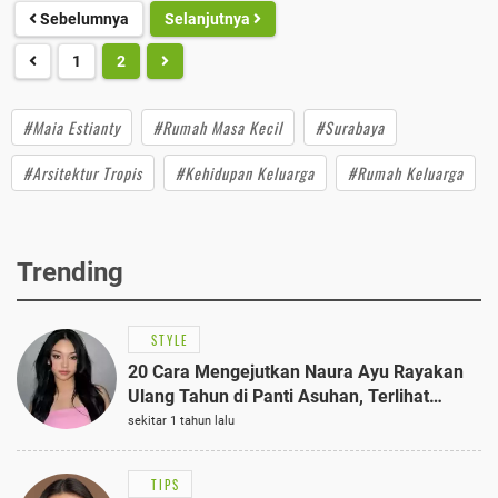
Sebelumnya
Selanjutnya
1
2
#Maia Estianty
#Rumah Masa Kecil
#Surabaya
#Arsitektur Tropis
#Kehidupan Keluarga
#Rumah Keluarga
Trending
STYLE
20 Cara Mengejutkan Naura Ayu Rayakan
Ulang Tahun di Panti Asuhan, Terlihat
Anggun dengan Kaftan Cokelat
sekitar 1 tahun lalu
TIPS