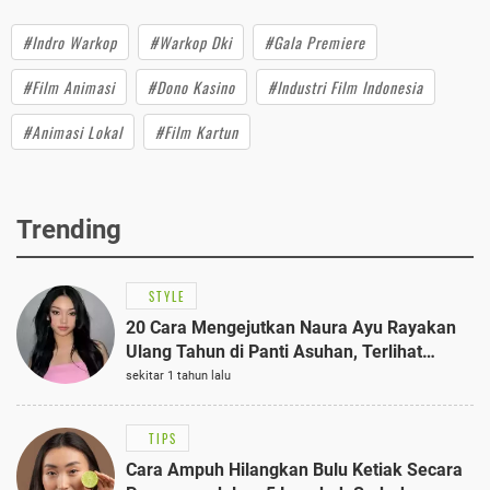
#Indro Warkop
#Warkop Dki
#Gala Premiere
#Film Animasi
#Dono Kasino
#Industri Film Indonesia
#Animasi Lokal
#Film Kartun
Trending
STYLE
20 Cara Mengejutkan Naura Ayu Rayakan
Ulang Tahun di Panti Asuhan, Terlihat
Anggun dengan Kaftan Cokelat
sekitar 1 tahun lalu
TIPS
Cara Ampuh Hilangkan Bulu Ketiak Secara