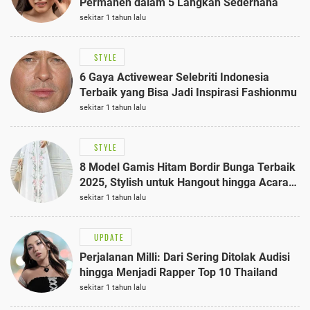
Permanen dalam 5 Langkah Sederhana
sekitar 1 tahun lalu
STYLE
6 Gaya Activewear Selebriti Indonesia
Terbaik yang Bisa Jadi Inspirasi Fashionmu
sekitar 1 tahun lalu
STYLE
8 Model Gamis Hitam Bordir Bunga Terbaik
2025, Stylish untuk Hangout hingga Acara
Semi-Formal
sekitar 1 tahun lalu
UPDATE
Perjalanan Milli: Dari Sering Ditolak Audisi
hingga Menjadi Rapper Top 10 Thailand
sekitar 1 tahun lalu