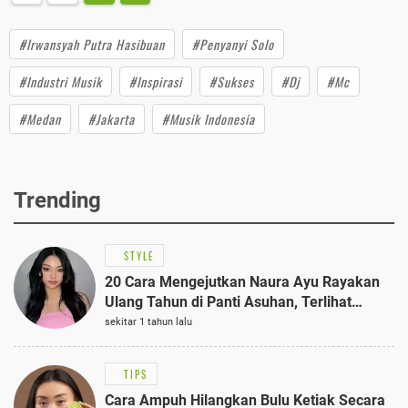
#Irwansyah Putra Hasibuan
#Penyanyi Solo
#Industri Musik
#Inspirasi
#Sukses
#Dj
#Mc
#Medan
#Jakarta
#Musik Indonesia
Trending
STYLE
20 Cara Mengejutkan Naura Ayu Rayakan
Ulang Tahun di Panti Asuhan, Terlihat
Anggun dengan Kaftan Cokelat
sekitar 1 tahun lalu
TIPS
Cara Ampuh Hilangkan Bulu Ketiak Secara