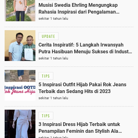
Musisi Swedia Ehrling Mengungkap
Rahasia Inspirasi dari Pengalaman
Backpacker di 7 Wilayah Indonesia 10
sekitar 1 tahun lalu
Tahun Lalu
UPDATE
Cerita Inspiratif: 5 Langkah Irwansyah
Putra Hasibuan Menuju Sukses di Industri
Musik Indonesia
sekitar 1 tahun lalu
TIPS
5 Inspirasi Outfit Hijab Pakai Rok Jeans
Terbaik dan Sedang Hits di 2023
sekitar 1 tahun lalu
TIPS
3 Inspirasi Dress Hijab Terbaik untuk
Penampilan Feminin dan Stylish Ala
Selebram
sekitar 1 tahun lalu