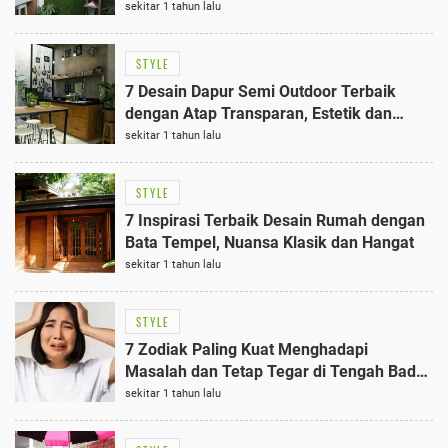
sekitar 1 tahun lalu
STYLE
7 Desain Dapur Semi Outdoor Terbaik
dengan Atap Transparan, Estetik dan
Hemat Energi
sekitar 1 tahun lalu
STYLE
7 Inspirasi Terbaik Desain Rumah dengan
Bata Tempel, Nuansa Klasik dan Hangat
sekitar 1 tahun lalu
STYLE
7 Zodiak Paling Kuat Menghadapi
Masalah dan Tetap Tegar di Tengah Badai
Hidup
sekitar 1 tahun lalu