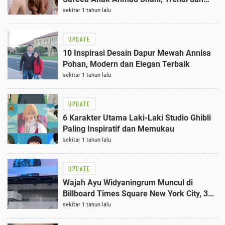
Cocok untuk Usia 14 Tahun
sekitar 1 tahun lalu
UPDATE
10 Inspirasi Desain Dapur Mewah Annisa
Pohan, Modern dan Elegan Terbaik
sekitar 1 tahun lalu
UPDATE
6 Karakter Utama Laki-Laki Studio Ghibli
Paling Inspiratif dan Memukau
sekitar 1 tahun lalu
UPDATE
Wajah Ayu Widyaningrum Muncul di
Billboard Times Square New York City, 3
Kata Ini Bikin Bangga
sekitar 1 tahun lalu