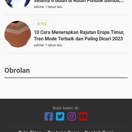
Selama 6 Bulan di Rutan Pondok Bambu,
Terungkap!
sekitar 1 tahun lalu
STYLE
10 Cara Menerapkan Rajutan Eropa Timur,
Tren Mode Terbaik dan Paling Dicari 2023
sekitar 1 tahun lalu
Obrolan
Ikuti kami di: