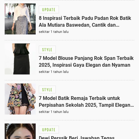
UPDATE
8 Inspirasi Terbaik Padu Padan Rok Batik
Ala Mutiara Baswedan, Cantik dan
Bermakna
sekitar 1 tahun lalu
STYLE
7 Model Blouse Panjang Rok Span Terbaik
2025, Inspirasi Gaya Elegan dan Nyaman
sekitar 1 tahun lalu
STYLE
7 Model Batik Remaja Terbaik untuk
Perpisahan Sekolah 2025, Tampil Elegan
di Hari Spesial
sekitar 1 tahun lalu
UPDATE
Dewi Perssik Beri Jawaban Tegas