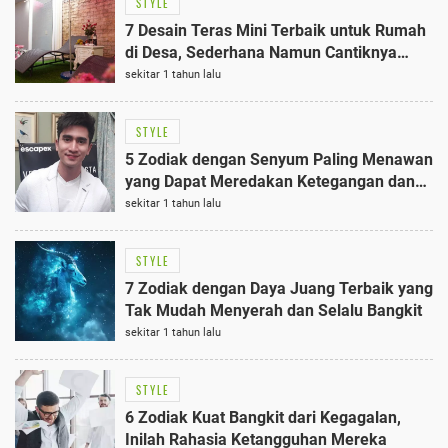
STYLE
7 Desain Teras Mini Terbaik untuk Rumah
di Desa, Sederhana Namun Cantiknya
Bikin Nyaman
sekitar 1 tahun lalu
STYLE
5 Zodiak dengan Senyum Paling Menawan
yang Dapat Meredakan Ketegangan dan
Menyejukkan Hati
sekitar 1 tahun lalu
STYLE
7 Zodiak dengan Daya Juang Terbaik yang
Tak Mudah Menyerah dan Selalu Bangkit
sekitar 1 tahun lalu
STYLE
6 Zodiak Kuat Bangkit dari Kegagalan,
Inilah Rahasia Ketangguhan Mereka