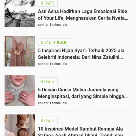
UPDATE
Asti Asha Hadirkan Lagu Emosional Ride
of Your Life, Mengharukan Cerita Nyata
2025
sekitar 1 tahun lalu
HIJABTAINMENT
5 Inspirasi Hijab Syar'i Terbaik 2025 ala
Selebriti Indonesia: Dari Nina Zatulini
hingga Dara Arafah
sekitar 1 tahun lalu
UPDATE
5 Desain Cincin Mulan Jameela yang
Menginspirasi, dari yang Simple hingga
Mewah
sekitar 1 tahun lalu
UPDATE
10 Inspirasi Model Rambut Remaja Ala
Safeea Anak Ahmad Dhani, Trendi dan