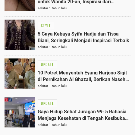
untuk Wanita 20-an, Inspirasi dari
Pernikahan Alyssa Al Ghazali
sekitar 1 tahun lalu
STYLE
5 Gaya Kebaya Syifa Hadju dan Tissa
Biani, Seringkali Menjadi Inspirasi Terbaik
sekitar 1 tahun lalu
UPDATE
10 Potret Menyentuh Eyang Harjono Sigit
di Pernikahan Al Ghazali, Berikan Nasehat
Bijak
sekitar 1 tahun lalu
UPDATE
Gaya Hidup Sehat Juragan 99: 5 Rahasia
Menjaga Kesehatan di Tengah Kesibukan
Bisnis
sekitar 1 tahun lalu