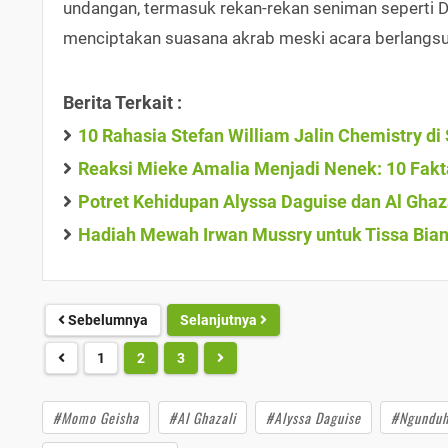
undangan, termasuk rekan-rekan seniman seperti Denn
menciptakan suasana akrab meski acara berlangs
Berita Terkait :
10 Rahasia Stefan William Jalin Chemistry d
Reaksi Mieke Amalia Menjadi Nenek: 10 Fakt
Potret Kehidupan Alyssa Daguise dan Al Ghaz
Hadiah Mewah Irwan Mussry untuk Tissa Biani
Sebelumnya
Selanjutnya
1
2
3
#Momo Geisha
#Al Ghazali
#Alyssa Daguise
#Ngunduh