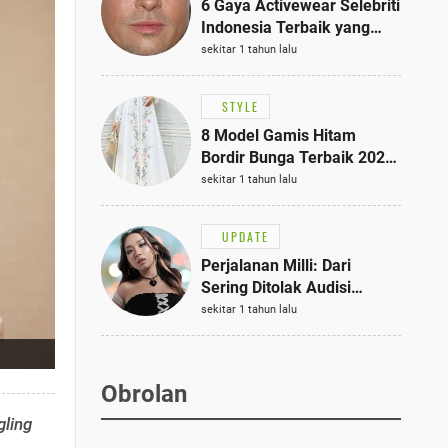
6 Gaya Activewear Selebriti
Indonesia Terbaik yang
Bisa Jadi Inspirasi
sekitar 1 tahun lalu
Fashionmu
STYLE
8 Model Gamis Hitam
Bordir Bunga Terbaik 2025,
Stylish untuk Hangout
sekitar 1 tahun lalu
hingga Acara Semi-Formal
UPDATE
Perjalanan Milli: Dari
Sering Ditolak Audisi
hingga Menjadi Rapper Top
sekitar 1 tahun lalu
10 Thailand
Obrolan
gling