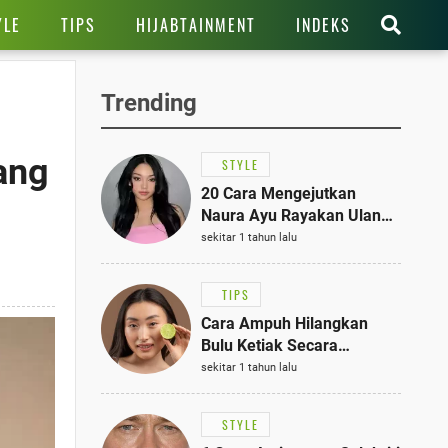
YLE
TIPS
HIJABTAINMENT
INDEKS
Trending
ang
STYLE
20 Cara Mengejutkan
Naura Ayu Rayakan Ulang
Tahun di Panti Asuhan,
sekitar 1 tahun lalu
Terlihat Anggun dengan
Kaftan Cokelat
TIPS
Cara Ampuh Hilangkan
Bulu Ketiak Secara
Permanen dalam 5
sekitar 1 tahun lalu
Langkah Sederhana
STYLE