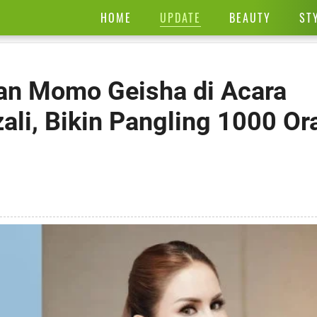
UPDATE
HOME
BEAUTY
ST
lan Momo Geisha di Acara
li, Bikin Pangling 1000 Or