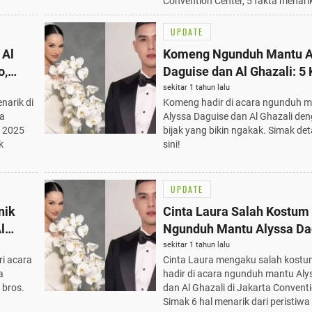
Convention Center, 5 fakta menari
UPDATE
 Al
Komeng Ngunduh Mantu A
o,
Daguise dan Al Ghazali: 5 
Bijak yang Bikin Ngakak
sekitar 1 tahun lalu
narik di
Komeng hadir di acara ngunduh 
sa
Alyssa Daguise dan Al Ghazali den
 2025
bijak yang bikin ngakak. Simak det
k
sini!
UPDATE
nik
Cinta Laura Salah Kostum 
l
Ngunduh Mantu Alyssa Dag
 Wajib
Hal Menarik Terungkap!
sekitar 1 tahun lalu
ri acara
Cinta Laura mengaku salah kostu
a
hadir di acara ngunduh mantu Aly
 bros.
dan Al Ghazali di Jakarta Conventi
Simak 6 hal menarik dari peristiwa 