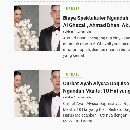
UPDATE
Biaya Spektakuler Ngunduh
Al Ghazali, Ahmad Dhani Ak
Capai Miliaran Rupiah
sekitar 1 tahun lalu
Ahmad Dhani mengungkap biaya spe
ngunduh mantu Al Ghazali yang men
miliaran rupiah, dengan nuansa bud
yang kental.
UPDATE
Curhat Ayah Alyssa Daguise
Ngunduh Mantu: 10 Hal yang
Richard Daguise Harus
sekitar 1 tahun lalu
Curhat Ayah Alyssa Daguise Usai N
Melepaskan Putrinya
Mantu: 10 Hal yang Bikin Richard Da
Harus Melepaskan Putrinya dengan 
Meski Hati Berat