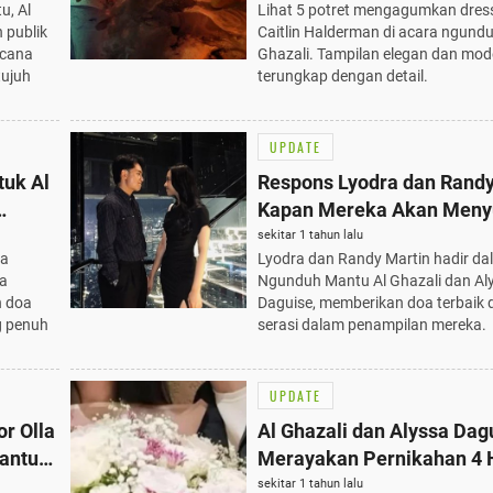
u, Al
Lihat 5 potret mengagumkan dress
Terungkap
 publik
Caitlin Halderman di acara ngund
ncana
Ghazali. Tampilan elegan dan mo
ujuh
terungkap dengan detail.
UPDATE
tuk Al
Respons Lyodra dan Randy
Kapan Mereka Akan Menyu
, 19
Ghazali dan Alyssa ke Pe
sekitar 1 tahun lalu
ra
Lyodra dan Randy Martin hadir da
100%
sa
Ngunduh Mantu Al Ghazali dan Al
n doa
Daguise, memberikan doa terbaik
g penuh
serasi dalam penampilan mereka.
UPDATE
r Olla
Al Ghazali dan Alyssa Dag
antu
Merayakan Pernikahan 4 
dengan
dengan Sukses, Ngunduh 
sekitar 1 tahun lalu