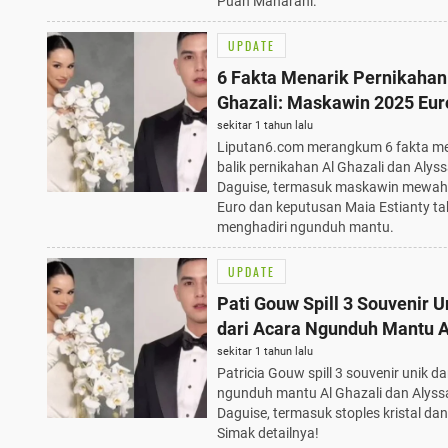
Puan Maharani.
UPDATE
6 Fakta Menarik Pernikahan
Ghazali: Maskawin 2025 Eur
Ngunduh Mantu Tanpa Maia
sekitar 1 tahun lalu
Liputan6.com merangkum 6 fakta me
Estianty
balik pernikahan Al Ghazali dan Alys
Daguise, termasuk maskawin mewah
Euro dan keputusan Maia Estianty ta
menghadiri ngunduh mantu.
UPDATE
Pati Gouw Spill 3 Souvenir U
dari Acara Ngunduh Mantu A
Ghazali dan Alyssa Daguise,
sekitar 1 tahun lalu
Patricia Gouw spill 3 souvenir unik da
Tahu!
ngunduh mantu Al Ghazali dan Alyss
Daguise, termasuk stoples kristal dan
Simak detailnya!