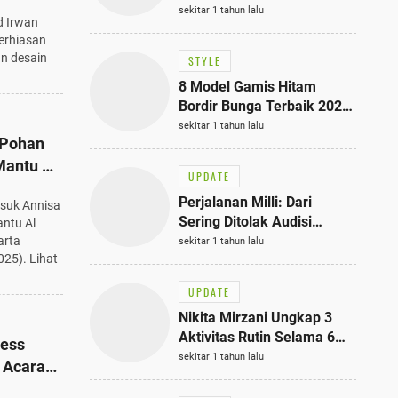
nilai
Bisa Jadi Inspirasi
sekitar 1 tahun lalu
d Irwan
Fashionmu
perhiasan
an desain
STYLE
8 Model Gamis Hitam
Bordir Bunga Terbaik 2025,
Stylish untuk Hangout
sekitar 1 tahun lalu
 Pohan
hingga Acara Semi-Formal
Mantu Al
UPDATE
Perjalanan Milli: Dari
asuk Annisa
 19
Sering Ditolak Audisi
ntu Al
hingga Menjadi Rapper Top
arta
sekitar 1 tahun lalu
025). Lihat
10 Thailand
UPDATE
Nikita Mirzani Ungkap 3
Aktivitas Rutin Selama 6
ress
Bulan di Rutan Pondok
sekitar 1 tahun lalu
i Acara
Bambu, Terungkap!
 Elegan