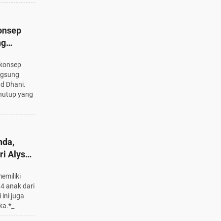
Konsep
ng
 konsep
ih Ayah
ngsung
d Dhani.
nutup yang
nda,
ri Alyssa
k
emiliki
4 anak dari
 ini juga
ka.*_