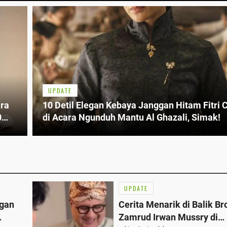
UPDATE
ara
10 Detil Elegan Kebaya Janggan Hitam Fitri C
0
di Acara Ngunduh Mantu Al Ghazali, Simak!
UPDATE
ggan
Cerita Menarik di Balik Br
Zamrud Irwan Mussry di