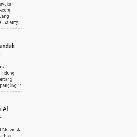
rayakan
 Acara
 yang
 Estianty.
gunduh
nya yang
ra
 hidung
tentang
pangling!_*
 Al
rbau
l Ghazali &
berbau