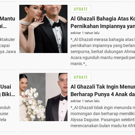
UPDATE
 Mantu
Al Ghazali Bahagia Atas 
ui
Pernikahan Impiannya ya
Berlangsung Sempurna:
sekitar 1 tahun lalu
ktakuler
*_Al Ghazali merasa bahagia atas
Alhamdulillah, Terima Kas
capai
pernikahan impiannya yang berla
aya Jawa
sempurna, berkat dukungan Ahma
Acara ngunduh mantu menjadi pe
manis.*_
UPDATE
 Usai
Al Ghazali Tak Ingin Menu
 Bikin
Berharap Punya 4 Anak da
Daguise: Keinginan Terbai
sekitar 1 tahun lalu
gunduh
*_Al Ghazali tidak ingin menunda m
Pasangan Selebriti
guise
momongan dan berharap memiliki 
Rela
Alyssa Daguise. Pasangan selebriti
merencanakan bulan madu ke Afri