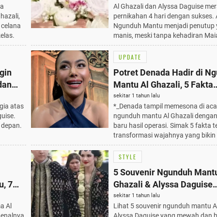
la
Al Ghazali dan Alyssa Daguise me
Jadi Penutup Manis
hazali,
pernikahan 4 hari dengan sukses.
celana
Ngunduh Mantu menjadi penutup
elas.
manis, meski tanpa kehadiran Maia
UPDATE
gin
Potret Denada Hadir di N
dan
Mantu Al Ghazali, 5 Fakta
Mengenai Operasi Hidung
sekitar 1 tahun lalu
gia atas
*_Denada tampil memesona di aca
Bikin Pangling!
uise.
ngunduh mantu Al Ghazali dengan
 depan.
baru hasil operasi. Simak 5 fakta 
transformasi wajahnya yang bikin 
STYLE
5 Souvenir Ngunduh Mantu
u, 7
Ghazali & Alyssa Daguise
Terungkap, Mewah dan Be
sekitar 1 tahun lalu
a Al
Lihat 5 souvenir ngunduh mantu A
Jawa
genalnya
Alyssa Daguise yang mewah dan 