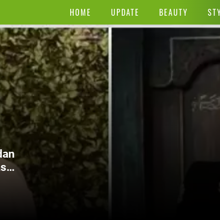
HOME
UPDATE
BEAUTY
ST
dan
as