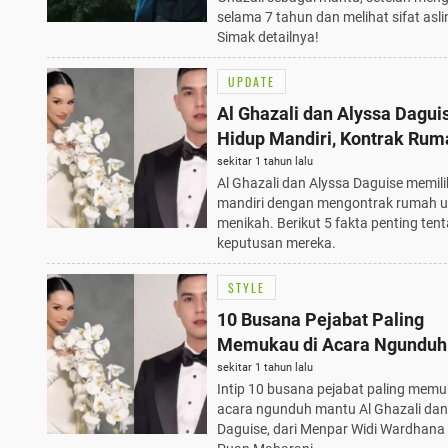
selama 7 tahun dan melihat sifat asli
Simak detailnya!
UPDATE
Al Ghazali dan Alyssa Daguis
Hidup Mandiri, Kontrak Rum
Usai Menikah: 5 Fakta Penti
sekitar 1 tahun lalu
Al Ghazali dan Alyssa Daguise memili
mandiri dengan mengontrak rumah u
menikah. Berikut 5 fakta penting ten
keputusan mereka.
STYLE
10 Busana Pejabat Paling
Memukau di Acara Ngunduh
Mantu Al Ghazali dan Alyssa
sekitar 1 tahun lalu
Intip 10 busana pejabat paling memu
Daguise
acara ngunduh mantu Al Ghazali dan
Daguise, dari Menpar Widi Wardhana