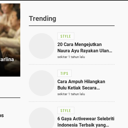
Trending
STYLE
20 Cara Mengejutkan
Naura Ayu Rayakan Ulang
Tahun di Panti Asuhan,
sekitar 1 tahun lalu
arlina
Terlihat Anggun dengan
Kaftan Cokelat
TIPS
Cara Ampuh Hilangkan
Bulu Ketiak Secara
Permanen dalam 5
sekitar 1 tahun lalu
Langkah Sederhana
STYLE
os
6 Gaya Activewear Selebriti
Indonesia Terbaik yang