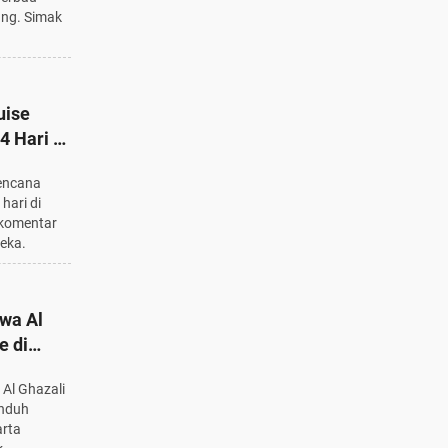
ang. Simak
uise
 Hari di
rencana
hari di
 komentar
eka.
wa Al
e di
Menarik
 Al Ghazali
unduh
arta