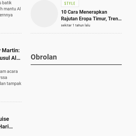
 batik
STYLE
uh mantu Al
10 Cara Menerapkan
dernnya
Rajutan Eropa Timur, Tren
Mode Terbaik dan Paling
sekitar 1 tahun lalu
Dicari 2023
 Martin:
Obrolan
sul Al
laminan?
lam acara
yssa
 dan tampak
uise
Hari
Mantu