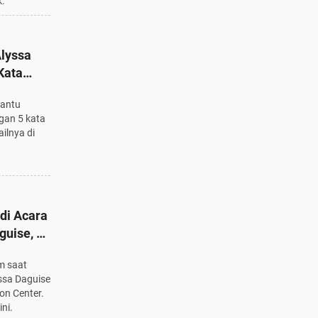
k.
lyssa
Kata
mantu
gan 5 kata
ailnya di
di Acara
uise, 6
m saat
ssa Daguise
on Center.
ini.