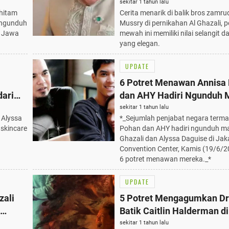
Simak!
Pernikahan Al Ghazali, Ber
sekitar 1 tahun lalu
 hitam
Cerita menarik di balik bros zamru
Selangit
a ngunduh
Mussry di pernikahan Al Ghazali, 
a Jawa
mewah ini memiliki nilai selangit d
yang elegan.
UPDATE
6 Potret Menawan Annisa
dari
dan AHY Hadiri Ngunduh 
Barang
Ghazali - Alyssa Daguise,
sekitar 1 tahun lalu
 Alyssa
*_Sejumlah penjabat negara term
Bernostalgia dengan Dewa
 skincare
Pohan dan AHY hadiri ngunduh ma
Ghazali dan Alyssa Daguise di Jak
Convention Center, Kamis (19/6/2
6 potret menawan mereka._*
UPDATE
zali
5 Potret Mengagumkan D
Batik Caitlin Halderman d
7 Anak
Ngunduh Mantu, Tampilan
sekitar 1 tahun lalu