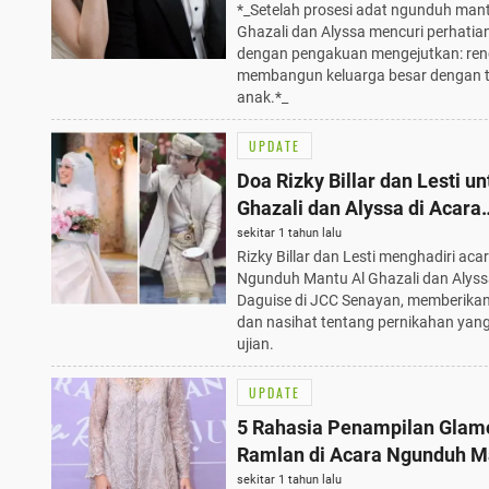
*_Setelah prosesi adat ngunduh mant
Ghazali dan Alyssa mencuri perhatian
dengan pengakuan mengejutkan: re
membangun keluarga besar dengan t
anak.*_
UPDATE
Doa Rizky Billar dan Lesti un
Ghazali dan Alyssa di Acara
Ngunduh Mantu yang Megah
sekitar 1 tahun lalu
Rizky Billar dan Lesti menghadiri aca
Juni 2025
Ngunduh Mantu Al Ghazali dan Alys
Daguise di JCC Senayan, memberika
dan nasihat tentang pernikahan yan
ujian.
UPDATE
5 Rahasia Penampilan Glamo
Ramlan di Acara Ngunduh M
Al Ghazali, Kebaya Modern 
sekitar 1 tahun lalu