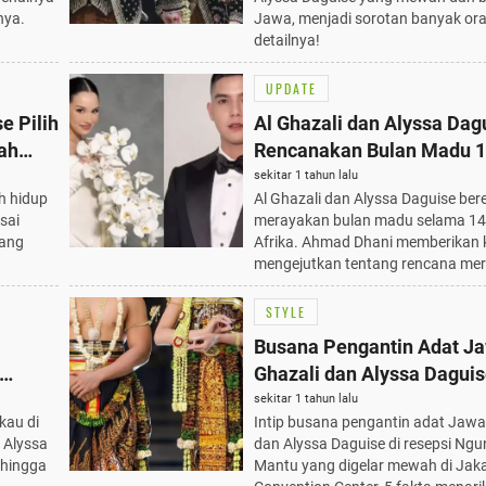
nya.
Jawa, menjadi sorotan banyak or
detailnya!
UPDATE
e Pilih
Al Ghazali dan Alyssa Dag
ah
Rencanakan Bulan Madu 14
ng
Afrika, Ahmad Dhani Beri
sekitar 1 tahun lalu
h hidup
Al Ghazali dan Alyssa Daguise be
Komentar Mengejutkan
sai
merayakan bulan madu selama 14 
tang
Afrika. Ahmad Dhani memberikan
mengejutkan tentang rencana mer
STYLE
Busana Pengantin Adat Ja
Ghazali dan Alyssa Daguis
Ngunduh Mantu: 5 Fakta 
sekitar 1 tahun lalu
kau di
Intip busana pengantin adat Jawa
 Alyssa
dan Alyssa Daguise di resepsi Ng
 hingga
Mantu yang digelar mewah di Jak