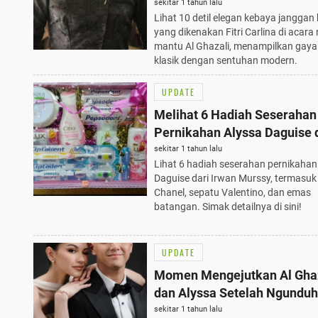
Ngunduh Mantu Al Ghazali, 
sekitar 1 tahun lalu
Lihat 10 detil elegan kebaya janggan
yang dikenakan Fitri Carlina di acar
mantu Al Ghazali, menampilkan gay
klasik dengan sentuhan modern.
UPDATE
Melihat 6 Hadiah Seserahan
Pernikahan Alyssa Daguise 
Irwan Murssy, Emas hingga 
sekitar 1 tahun lalu
Lihat 6 hadiah seserahan pernikahan
Branded Terbaik
Daguise dari Irwan Murssy, termasuk
Chanel, sepatu Valentino, dan emas
batangan. Simak detailnya di sini!
UPDATE
Momen Mengejutkan Al Gha
dan Alyssa Setelah Ngunduh
Mantu: Ingin Segera Punya 
sekitar 1 tahun lalu