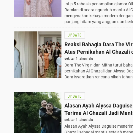
Intip 5 rahasia penampilan glamor Ol
Celana Panjang
Ramlan di acara ngunduh mantu Al G
mengenakan kebaya modern dengan 
panjang hitam yang anggun dan berk
UPDATE
Reaksi Bahagia Dara The Vir
Atas Pernikahan Al Ghazali 
Alyssa Daguise, Isyaratkan
sekitar 1 tahun lalu
Dara The Virgin dan Mitha turut baha
Rencana Nikah Tahun Depan
pernikahan Al Ghazali dan Alyssa Dag
Dara isyaratkan rencana nikah tahun
UPDATE
Alasan Ayah Alyssa Daguise
Terima Al Ghazali Jadi Mant
Tahun Kenal dan Sifat Asli
sekitar 1 tahun lalu
Alasan Ayah Alyssa Daguise menerim
Terungkap
Ghazali sebagai mantu, setelah men