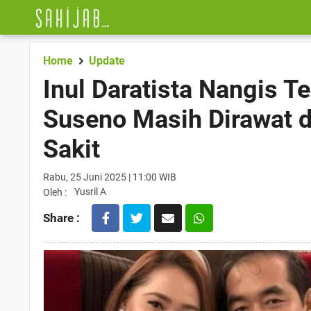
Home
Update
Inul Daratista Nangis T
Suseno Masih Dirawat d
Sakit
Rabu, 25 Juni 2025 | 11:00 WIB
Yusril A
Oleh :
Share :