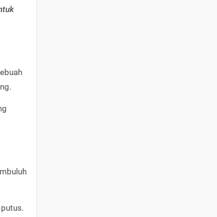
ntuk
sebuah
ng.
ng
embuluh
 putus.