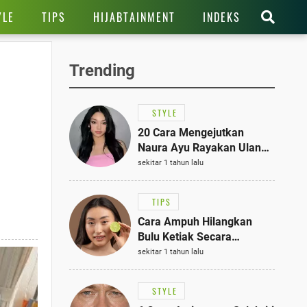
YLE
TIPS
HIJABTAINMENT
INDEKS
Trending
STYLE
20 Cara Mengejutkan
Naura Ayu Rayakan Ulang
Tahun di Panti Asuhan,
sekitar 1 tahun lalu
Terlihat Anggun dengan
Kaftan Cokelat
TIPS
Cara Ampuh Hilangkan
Bulu Ketiak Secara
Permanen dalam 5
sekitar 1 tahun lalu
Langkah Sederhana
STYLE