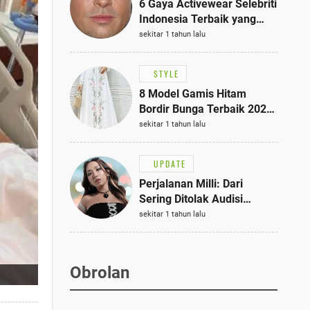
6 Gaya Activewear Selebriti
Indonesia Terbaik yang
Bisa Jadi Inspirasi
sekitar 1 tahun lalu
Fashionmu
STYLE
8 Model Gamis Hitam
Bordir Bunga Terbaik 2025,
Stylish untuk Hangout
sekitar 1 tahun lalu
hingga Acara Semi-Formal
UPDATE
Perjalanan Milli: Dari
Sering Ditolak Audisi
hingga Menjadi Rapper Top
sekitar 1 tahun lalu
10 Thailand
Obrolan