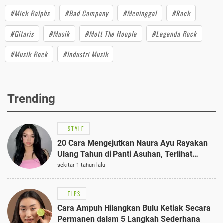
#Mick Ralphs
#Bad Company
#Meninggal
#Rock
#Gitaris
#Musik
#Mott The Hoople
#Legenda Rock
#Musik Rock
#Industri Musik
Trending
STYLE
20 Cara Mengejutkan Naura Ayu Rayakan
Ulang Tahun di Panti Asuhan, Terlihat
Anggun dengan Kaftan Cokelat
sekitar 1 tahun lalu
TIPS
Cara Ampuh Hilangkan Bulu Ketiak Secara
Permanen dalam 5 Langkah Sederhana