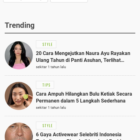
Trending
STYLE
20 Cara Mengejutkan Naura Ayu Rayakan
Ulang Tahun di Panti Asuhan, Terlihat
Anggun dengan Kaftan Cokelat
sekitar 1 tahun lalu
TIPS
Cara Ampuh Hilangkan Bulu Ketiak Secara
Permanen dalam 5 Langkah Sederhana
sekitar 1 tahun lalu
STYLE
6 Gaya Activewear Selebriti Indonesia