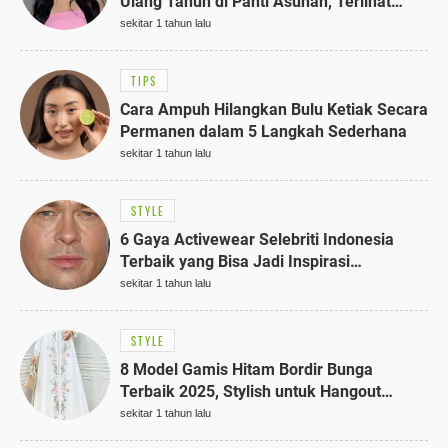
Ulang Tahun di Panti Asuhan, Terlihat
Anggun dengan Kaftan Cokelat
sekitar 1 tahun lalu
TIPS
Cara Ampuh Hilangkan Bulu Ketiak Secara
Permanen dalam 5 Langkah Sederhana
sekitar 1 tahun lalu
STYLE
6 Gaya Activewear Selebriti Indonesia
Terbaik yang Bisa Jadi Inspirasi
Fashionmu
sekitar 1 tahun lalu
STYLE
8 Model Gamis Hitam Bordir Bunga
Terbaik 2025, Stylish untuk Hangout
hingga Acara Semi-Formal
sekitar 1 tahun lalu