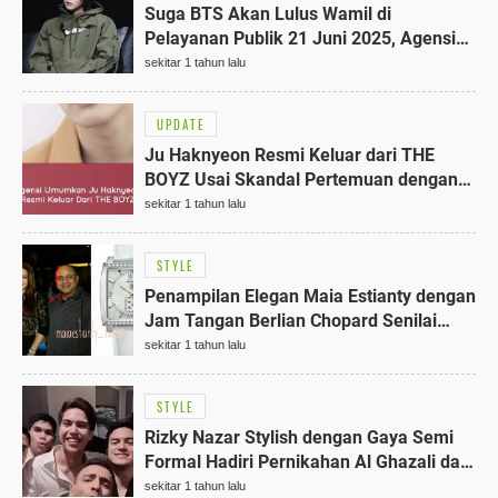
Suga BTS Akan Lulus Wamil di
Pelayanan Publik 21 Juni 2025, Agensi
Ajak ARMY Beri Dukungan dari Jauh
sekitar 1 tahun lalu
UPDATE
Ju Haknyeon Resmi Keluar dari THE
BOYZ Usai Skandal Pertemuan dengan
Mantan Bintang AV Jepang 2025
sekitar 1 tahun lalu
STYLE
Penampilan Elegan Maia Estianty dengan
Jam Tangan Berlian Chopard Senilai
Rp1,7 Miliar di Pernikahan Anaknya
sekitar 1 tahun lalu
STYLE
Rizky Nazar Stylish dengan Gaya Semi
Formal Hadiri Pernikahan Al Ghazali dan
Alyssa, Interaksi Hangat dengan El Rumi
sekitar 1 tahun lalu