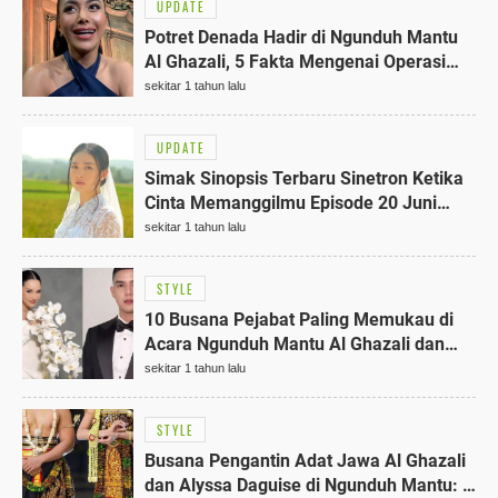
UPDATE
Potret Denada Hadir di Ngunduh Mantu
Al Ghazali, 5 Fakta Mengenai Operasi
Hidungnya yang Bikin Pangling!
sekitar 1 tahun lalu
UPDATE
Simak Sinopsis Terbaru Sinetron Ketika
Cinta Memanggilmu Episode 20 Juni
2023 Pukul 18.20 WIB di SCTV
sekitar 1 tahun lalu
STYLE
10 Busana Pejabat Paling Memukau di
Acara Ngunduh Mantu Al Ghazali dan
Alyssa Daguise
sekitar 1 tahun lalu
STYLE
Busana Pengantin Adat Jawa Al Ghazali
dan Alyssa Daguise di Ngunduh Mantu: 5