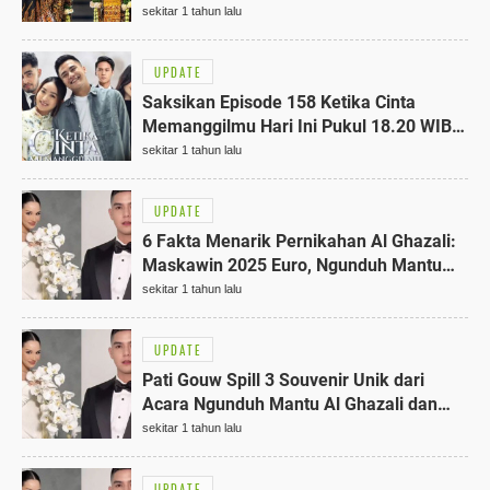
Fakta Menarik
sekitar 1 tahun lalu
UPDATE
Saksikan Episode 158 Ketika Cinta
Memanggilmu Hari Ini Pukul 18.20 WIB
di SCTV, Terungkap Rahasia
sekitar 1 tahun lalu
Mengejutkan!
UPDATE
6 Fakta Menarik Pernikahan Al Ghazali:
Maskawin 2025 Euro, Ngunduh Mantu
Tanpa Maia Estianty
sekitar 1 tahun lalu
UPDATE
Pati Gouw Spill 3 Souvenir Unik dari
Acara Ngunduh Mantu Al Ghazali dan
Alyssa Daguise, Wajib Tahu!
sekitar 1 tahun lalu
UPDATE