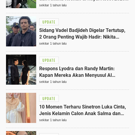
5 Fakta Menarik
sekitar 1 tahun lalu
UPDATE
Sidang Vadel Badjideh Digelar Tertutup,
2 Orang Penting Wajib Hadir: Nikita
Mirzani dan Anaknya
sekitar 1 tahun lalu
UPDATE
Respons Lyodra dan Randy Martin:
Kapan Mereka Akan Menyusul Al
Ghazali dan Alyssa ke Pelaminan? 100%
sekitar 1 tahun lalu
UPDATE
10 Momen Terharu Sinetron Luka Cinta,
Jenis Kelamin Calon Anak Salma dan
William Terungkap
sekitar 1 tahun lalu