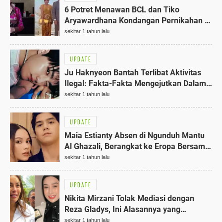
6 Potret Menawan BCL dan Tiko
Aryawardhana Kondangan Pernikahan Al
Ghazali, Gaun Hitamnya Terbaik!
sekitar 1 tahun lalu
UPDATE
Ju Haknyeon Bantah Terlibat Aktivitas
Ilegal: Fakta-Fakta Mengejutkan Dalam
5 Poin
sekitar 1 tahun lalu
UPDATE
Maia Estianty Absen di Ngunduh Mantu
Al Ghazali, Berangkat ke Eropa Bersama
Irwan Mussry 2025
sekitar 1 tahun lalu
UPDATE
Nikita Mirzani Tolak Mediasi dengan
Reza Gladys, Ini Alasannya yang
Mengejutkan 2025
sekitar 1 tahun lalu