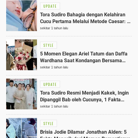
UPDATE
Tora Sudiro Bahagia dengan Kelahiran
Cucu Pertama Melalui Metode Caesar: 1
Fakta Unik
sekitar 1 tahun lalu
STYLE
5 Momen Elegan Ariel Tatum dan Daffa
Wardhana Saat Kondangan Bersama
Calon Mertua, Serasi Banget!
sekitar 1 tahun lalu
UPDATE
Tora Sudiro Resmi Menjadi Kakek, Ingin
Dipanggil Bab oleh Cucunya, 1 Fakta
Menarik
sekitar 1 tahun lalu
STYLE
Brisia Jodie Dilamar Jonathan Alden: 5