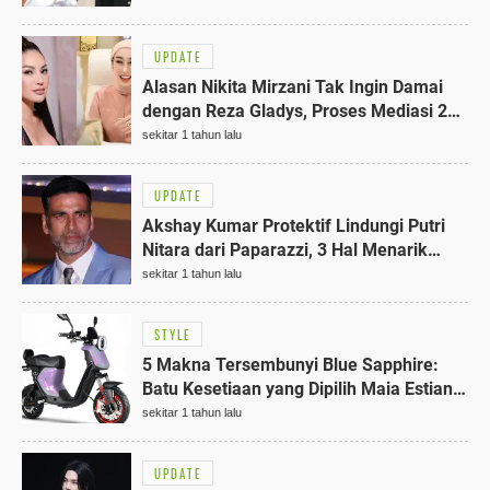
UPDATE
Alasan Nikita Mirzani Tak Ingin Damai
dengan Reza Gladys, Proses Mediasi 25
Juni 2025 Mengejutkan
sekitar 1 tahun lalu
UPDATE
Akshay Kumar Protektif Lindungi Putri
Nitara dari Paparazzi, 3 Hal Menarik
dalam Insiden Ini
sekitar 1 tahun lalu
STYLE
5 Makna Tersembunyi Blue Sapphire:
Batu Kesetiaan yang Dipilih Maia Estianty
di Siraman Al Ghazali
sekitar 1 tahun lalu
UPDATE