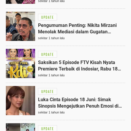
Elegan dengan Gamis Hitam
sekitar 1 tahun lalu
UPDATE
Pengumuman Penting: Nikita Mirzani
Menolak Mediasi dalam Gugatan
Wanprestasi Rp100 Miliar
sekitar 1 tahun lalu
UPDATE
Saksikan 5 Episode FTV Kisah Nyata
Premiere Terbaik di Indosiar, Rabu 18
Juni Pukul 17.00 WIB
sekitar 1 tahun lalu
UPDATE
Luka Cinta Episode 18 Juni: Simak
Sinopsis Mengejutkan Penuh Emosi di
SCTV
sekitar 1 tahun lalu
UPDATE