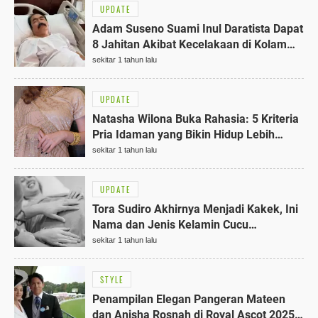
UPDATE
Adam Suseno Suami Inul Daratista Dapat
8 Jahitan Akibat Kecelakaan di Kolam
Ikan: Fakta Mengejutkan
sekitar 1 tahun lalu
UPDATE
Natasha Wilona Buka Rahasia: 5 Kriteria
Pria Idaman yang Bikin Hidup Lebih
Bahagia
sekitar 1 tahun lalu
UPDATE
Tora Sudiro Akhirnya Menjadi Kakek, Ini
Nama dan Jenis Kelamin Cucu
Pertamanya 1
sekitar 1 tahun lalu
STYLE
Penampilan Elegan Pangeran Mateen
dan Anisha Rosnah di Royal Ascot 2025: