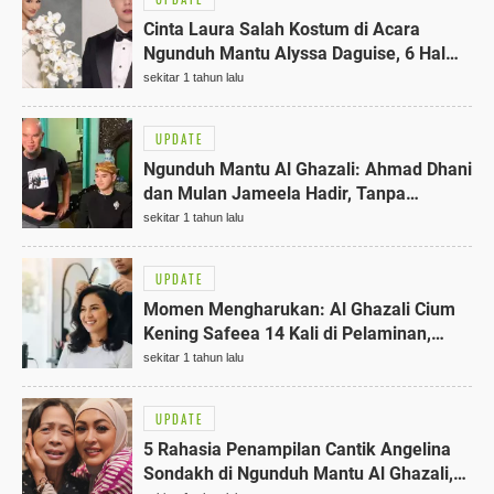
Cinta Laura Salah Kostum di Acara
Ngunduh Mantu Alyssa Daguise, 6 Hal
Menarik Terungkap!
sekitar 1 tahun lalu
UPDATE
Ngunduh Mantu Al Ghazali: Ahmad Dhani
dan Mulan Jameela Hadir, Tanpa
Kehadiran Maia Estianty
sekitar 1 tahun lalu
UPDATE
Momen Mengharukan: Al Ghazali Cium
Kening Safeea 14 Kali di Pelaminan,
Bukti Kasih Sayang Kakak Terbaik
sekitar 1 tahun lalu
UPDATE
5 Rahasia Penampilan Cantik Angelina
Sondakh di Ngunduh Mantu Al Ghazali,