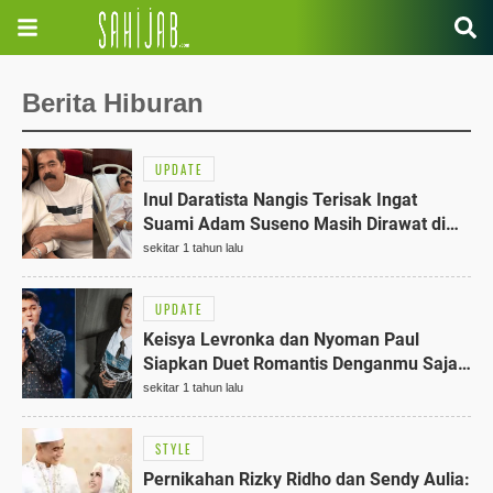
Berita Hiburan
UPDATE
Inul Daratista Nangis Terisak Ingat
Suami Adam Suseno Masih Dirawat di
RS: 30 Tahun Tak Pernah Sakit
sekitar 1 tahun lalu
UPDATE
Keisya Levronka dan Nyoman Paul
Siapkan Duet Romantis Denganmu Saja
27 Juni 2025
sekitar 1 tahun lalu
STYLE
Pernikahan Rizky Ridho dan Sendy Aulia: