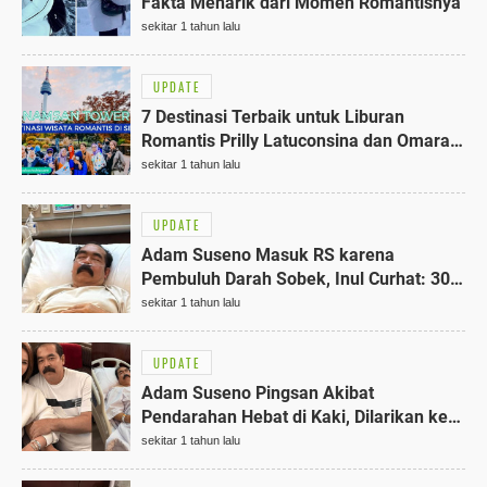
Fakta Menarik dari Momen Romantisnya
sekitar 1 tahun lalu
UPDATE
7 Destinasi Terbaik untuk Liburan
Romantis Prilly Latuconsina dan Omara
di Korea Selatan
sekitar 1 tahun lalu
UPDATE
Adam Suseno Masuk RS karena
Pembuluh Darah Sobek, Inul Curhat: 30
Tahun Menikah, Tak Bisa Lihat Kamu
sekitar 1 tahun lalu
Gini
UPDATE
Adam Suseno Pingsan Akibat
Pendarahan Hebat di Kaki, Dilarikan ke
UGD Rumah Sakit Jakarta
sekitar 1 tahun lalu