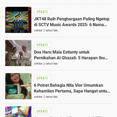
2023
UPDATE
JKT48 Raih Penghargaan Paling Ngetop
di SCTV Music Awards 2025: 6 Nama
Besar Terkalahkan
sekitar 1 tahun lalu
UPDATE
Doa Haru Maia Estianty untuk
Pernikahan Al Ghazali: 5 Harapan Ibu
untuk Putranya
sekitar 1 tahun lalu
UPDATE
6 Potret Bahagia Nita Vior Umumkan
Kehamilan Pertama, Sapa Hangat untuk
Baby V
sekitar 1 tahun lalu
UPDATE