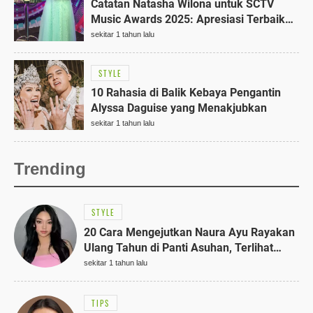
Catatan Natasha Wilona untuk SCTV
Music Awards 2025: Apresiasi Terbaik
untuk Insan Seni Indonesia
sekitar 1 tahun lalu
STYLE
10 Rahasia di Balik Kebaya Pengantin
Alyssa Daguise yang Menakjubkan
sekitar 1 tahun lalu
Trending
STYLE
20 Cara Mengejutkan Naura Ayu Rayakan
Ulang Tahun di Panti Asuhan, Terlihat
Anggun dengan Kaftan Cokelat
sekitar 1 tahun lalu
TIPS