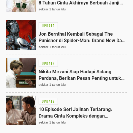
8 Tahun Cinta Akhirnya Berbuah Janji
Suci yang Mengejutkan
sekitar 1 tahun lalu
UPDATE
Jon Bernthal Kembali Sebagai The
Punisher di Spider-Man: Brand New Day,
2026 Menjadi Tahun Terbaik!
sekitar 1 tahun lalu
UPDATE
Nikita Mirzani Siap Hadapi Sidang
Perdana, Berikan Pesan Penting untuk
Reza Gladys di Pengadilan Jakarta 24
sekitar 1 tahun lalu
Juni 2025
UPDATE
10 Episode Seri Jalinan Terlarang:
Drama Cinta Kompleks dengan
Marshanda dan Dimas Anggara
sekitar 1 tahun lalu