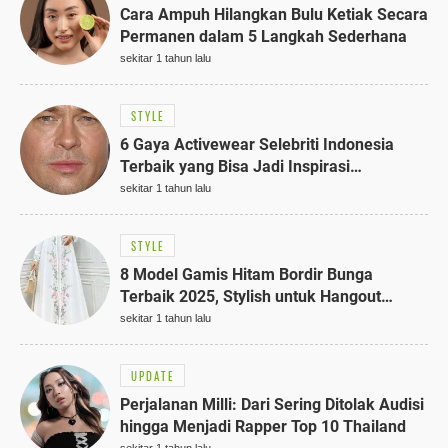
Cara Ampuh Hilangkan Bulu Ketiak Secara
Permanen dalam 5 Langkah Sederhana
sekitar 1 tahun lalu
STYLE
6 Gaya Activewear Selebriti Indonesia
Terbaik yang Bisa Jadi Inspirasi
Fashionmu
sekitar 1 tahun lalu
STYLE
8 Model Gamis Hitam Bordir Bunga
Terbaik 2025, Stylish untuk Hangout
hingga Acara Semi-Formal
sekitar 1 tahun lalu
UPDATE
Perjalanan Milli: Dari Sering Ditolak Audisi
hingga Menjadi Rapper Top 10 Thailand
sekitar 1 tahun lalu