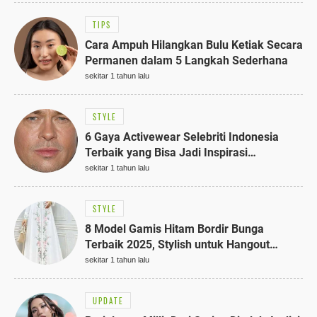
TIPS
Cara Ampuh Hilangkan Bulu Ketiak Secara
Permanen dalam 5 Langkah Sederhana
sekitar 1 tahun lalu
STYLE
6 Gaya Activewear Selebriti Indonesia
Terbaik yang Bisa Jadi Inspirasi
Fashionmu
sekitar 1 tahun lalu
STYLE
8 Model Gamis Hitam Bordir Bunga
Terbaik 2025, Stylish untuk Hangout
hingga Acara Semi-Formal
sekitar 1 tahun lalu
UPDATE