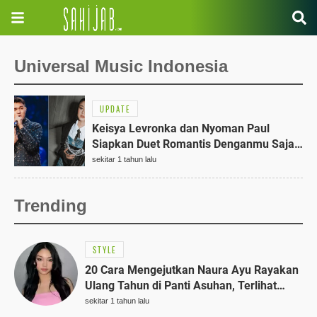
Universal Music Indonesia
UPDATE
Keisya Levronka dan Nyoman Paul
Siapkan Duet Romantis Denganmu Saja
27 Juni 2025
sekitar 1 tahun lalu
Trending
STYLE
20 Cara Mengejutkan Naura Ayu Rayakan
Ulang Tahun di Panti Asuhan, Terlihat
Anggun dengan Kaftan Cokelat
sekitar 1 tahun lalu