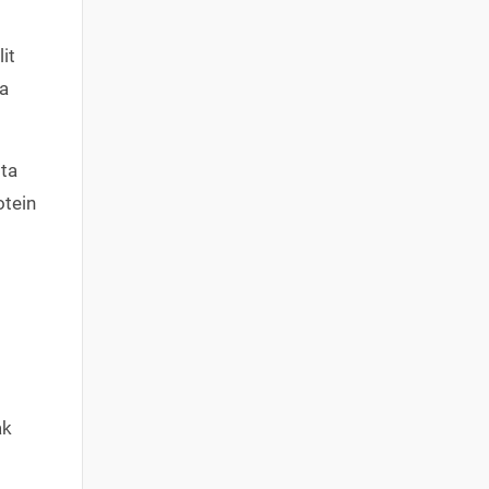
it
ya
ta
otein
ak