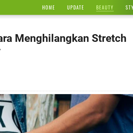
BEAUTY
HOME
UPDATE
ST
ara Menghilangkan Stretch
y