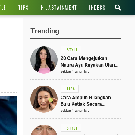
YLE
TIPS
HIJABTAINMENT
INDEKS
Trending
STYLE
20 Cara Mengejutkan
Naura Ayu Rayakan Ulang
Tahun di Panti Asuhan,
sekitar 1 tahun lalu
Terlihat Anggun dengan
Kaftan Cokelat
TIPS
Cara Ampuh Hilangkan
Bulu Ketiak Secara
Permanen dalam 5
sekitar 1 tahun lalu
Langkah Sederhana
STYLE