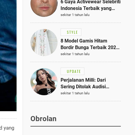
6 Gaya Activewear Selebriti
Indonesia Terbaik yang
Bisa Jadi Inspirasi
sekitar 1 tahun lalu
Fashionmu
STYLE
8 Model Gamis Hitam
Bordir Bunga Terbaik 2025,
Stylish untuk Hangout
sekitar 1 tahun lalu
hingga Acara Semi-Formal
UPDATE
Perjalanan Milli: Dari
Sering Ditolak Audisi
hingga Menjadi Rapper Top
sekitar 1 tahun lalu
10 Thailand
Obrolan
id yang