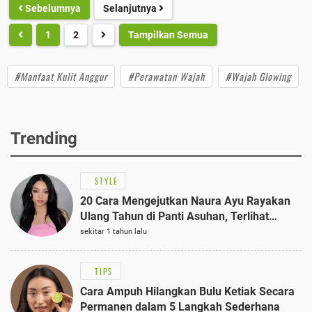
Sebelumnya
Selanjutnya
1
2
Tampilkan Semua
#Manfaat Kulit Anggur
#Perawatan Wajah
#Wajah Glowing
Trending
STYLE
20 Cara Mengejutkan Naura Ayu Rayakan
Ulang Tahun di Panti Asuhan, Terlihat
Anggun dengan Kaftan Cokelat
sekitar 1 tahun lalu
TIPS
Cara Ampuh Hilangkan Bulu Ketiak Secara
Permanen dalam 5 Langkah Sederhana