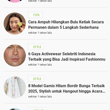
Anggun dengan Kaftan Cokelat
sekitar 1 tahun lalu
TIPS
Cara Ampuh Hilangkan Bulu Ketiak Secara
Permanen dalam 5 Langkah Sederhana
sekitar 1 tahun lalu
STYLE
6 Gaya Activewear Selebriti Indonesia
Terbaik yang Bisa Jadi Inspirasi Fashionmu
sekitar 1 tahun lalu
STYLE
8 Model Gamis Hitam Bordir Bunga Terbaik
2025, Stylish untuk Hangout hingga Acara
Semi-Formal
sekitar 1 tahun lalu