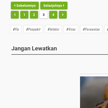
Sebelumnya
Selanjutnya
1
2
3
4
#Flu
#Penyakit
#Infeksi
#Virus
#Perawatan
Jangan Lewatkan