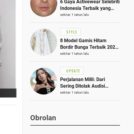
6 Gaya Activewear Selebriti
Indonesia Terbaik yang
Bisa Jadi Inspirasi
sekitar 1 tahun lalu
Fashionmu
STYLE
8 Model Gamis Hitam
Bordir Bunga Terbaik 2025,
Stylish untuk Hangout
sekitar 1 tahun lalu
hingga Acara Semi-Formal
UPDATE
Perjalanan Milli: Dari
Sering Ditolak Audisi
hingga Menjadi Rapper Top
sekitar 1 tahun lalu
10 Thailand
Obrolan