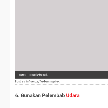
Photo :
Freepik/freepik,
Ilustrasi influenza/flu/bersin/pilek.
6. Gunakan Pelembab
Udara