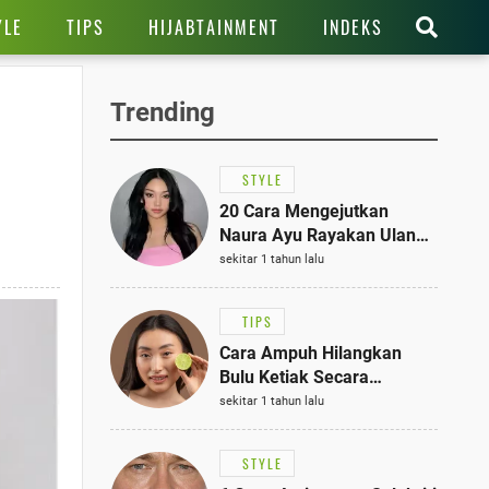
YLE
TIPS
HIJABTAINMENT
INDEKS
Trending
STYLE
20 Cara Mengejutkan
Naura Ayu Rayakan Ulang
Tahun di Panti Asuhan,
sekitar 1 tahun lalu
Terlihat Anggun dengan
Kaftan Cokelat
TIPS
Cara Ampuh Hilangkan
Bulu Ketiak Secara
Permanen dalam 5
sekitar 1 tahun lalu
Langkah Sederhana
STYLE