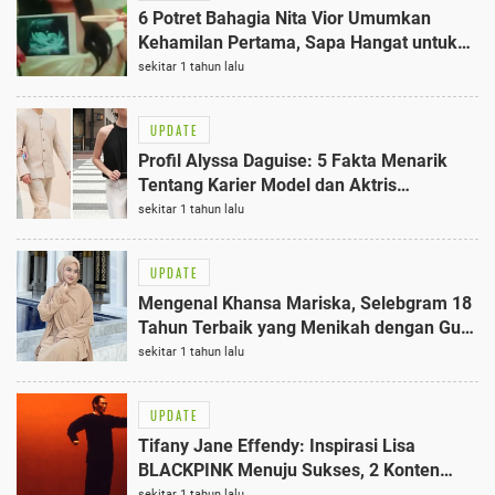
6 Potret Bahagia Nita Vior Umumkan
Kehamilan Pertama, Sapa Hangat untuk
Baby V
sekitar 1 tahun lalu
UPDATE
Profil Alyssa Daguise: 5 Fakta Menarik
Tentang Karier Model dan Aktris
Terbaiknya
sekitar 1 tahun lalu
UPDATE
Mengenal Khansa Mariska, Selebgram 18
Tahun Terbaik yang Menikah dengan Gus
Azmi
sekitar 1 tahun lalu
UPDATE
Tifany Jane Effendy: Inspirasi Lisa
BLACKPINK Menuju Sukses, 2 Konten
Viral yang Membuatnya Populer
sekitar 1 tahun lalu