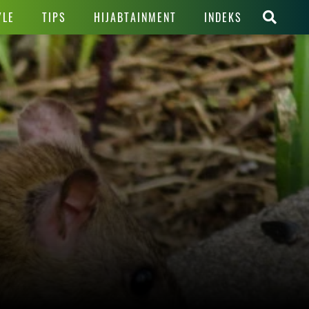
YLE
TIPS
HIJABTAINMENT
INDEKS