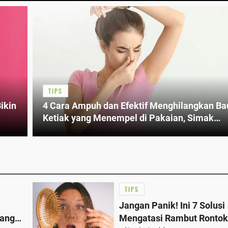
TIPS
ikin
4 Cara Ampuh dan Efektif Menghilangkan Ba
Ketiak yang Menempel di Pakaian, Simak
Langkah-Langkahnya!
TIPS
Jangan Panik! Ini 7 Solusi
yang
Mengatasi Rambut Rontok 