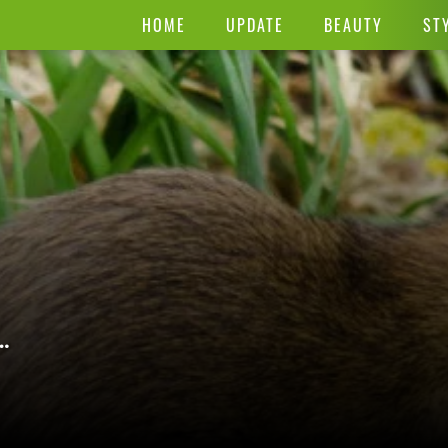
HOME
UPDATE
BEAUTY
ST