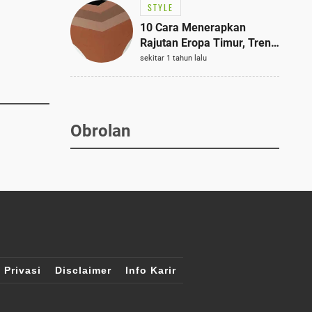
STYLE
10 Cara Menerapkan
Rajutan Eropa Timur, Tren
Mode Terbaik dan Paling
sekitar 1 tahun lalu
Dicari 2023
Obrolan
 Privasi
Disclaimer
Info Karir