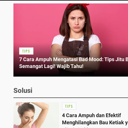
TIPS
7 Cara Ampuh Mengatasi Bad Mood: Tips Jitu B
Semangat Lagi! Wajib Tahu!
Solusi
TIPS
4 Cara Ampuh dan Efektif
Menghilangkan Bau Ketiak 