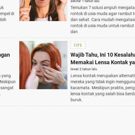
k
Muda
sekitar 1 tahun lalu
uk
Temukan 7 solusi ampuh mengata
mpel di
rontok di usia muda agar rambut t
ebih
dan sehat. Cara mudah mengatas
rontok di usia muda untuk rambut 
dan
TIPS
ngan
Wajib Tahu, Ini 10 Kesalah
Memakai Lensa Kontak ya
Membahayakan Kesehata
lewat 2 tahun lalu
s yang
Lensa kontak merupakan alternati
Meskipun
mereka yang tidak ingin menggun
a sangat
kacamata. Meskipun praktis, pen
.
lensa kontak yang salah bisa ber
buruk.