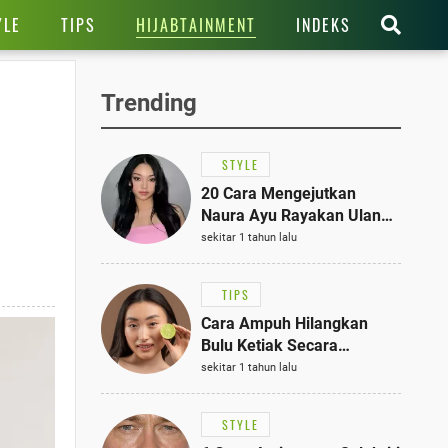
HIJABTAINMENT
YLE
TIPS
INDEKS
Trending
STYLE
20 Cara Mengejutkan
Naura Ayu Rayakan Ulang
Tahun di Panti Asuhan,
sekitar 1 tahun lalu
Terlihat Anggun dengan
Kaftan Cokelat
TIPS
Cara Ampuh Hilangkan
Bulu Ketiak Secara
Permanen dalam 5
sekitar 1 tahun lalu
Langkah Sederhana
STYLE