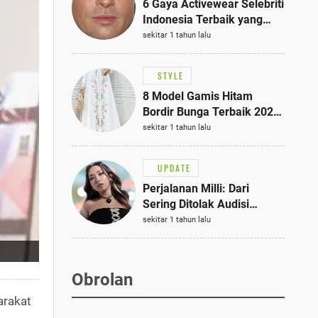
6 Gaya Activewear Selebriti
Indonesia Terbaik yang
Bisa Jadi Inspirasi
sekitar 1 tahun lalu
Fashionmu
STYLE
8 Model Gamis Hitam
Bordir Bunga Terbaik 2025,
Stylish untuk Hangout
sekitar 1 tahun lalu
hingga Acara Semi-Formal
UPDATE
Perjalanan Milli: Dari
Sering Ditolak Audisi
hingga Menjadi Rapper Top
sekitar 1 tahun lalu
10 Thailand
Obrolan
arakat