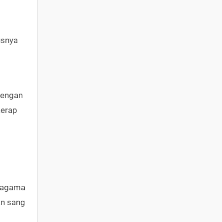
usnya
dengan
kerap
k agama
an sang