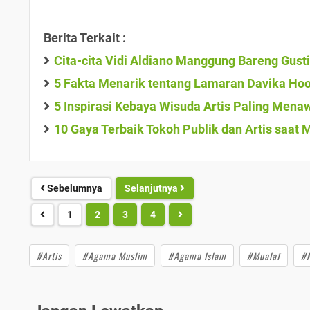
Berita Terkait :
Cita-cita Vidi Aldiano Manggung Bareng Gust
5 Fakta Menarik tentang Lamaran Davika Hoor
5 Inspirasi Kebaya Wisuda Artis Paling Mena
10 Gaya Terbaik Tokoh Publik dan Artis saat 
Sebelumnya
Selanjutnya
1
2
3
4
#Artis
#Agama Muslim
#Agama Islam
#Mualaf
#