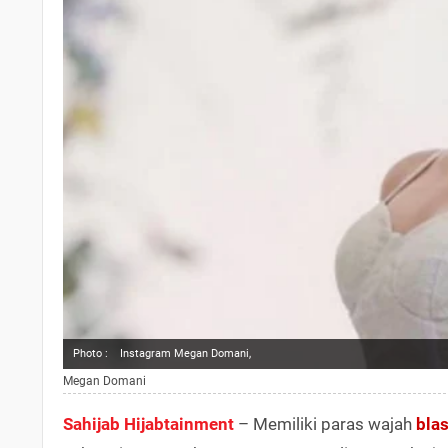
Photo :
Instagram Megan Domani,
Megan Domani
Sahijab Hijabtainment
– Memiliki paras wajah
bla