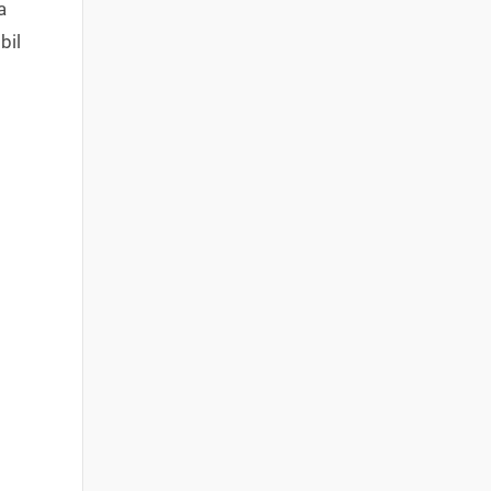
a
bil