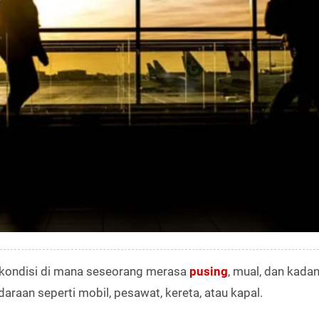
 kondisi di mana seseorang merasa
pusing
, mual, dan kada
aan seperti mobil, pesawat, kereta, atau kapal.