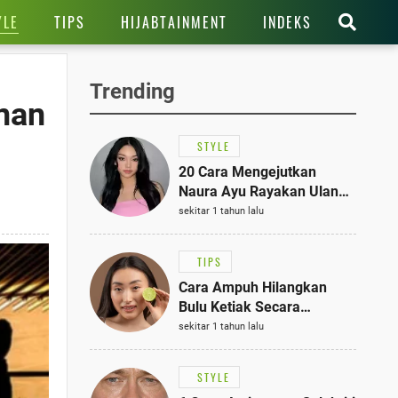
YLE
TIPS
HIJABTAINMENT
INDEKS
Trending
anan
STYLE
20 Cara Mengejutkan
Naura Ayu Rayakan Ulang
Tahun di Panti Asuhan,
sekitar 1 tahun lalu
Terlihat Anggun dengan
Kaftan Cokelat
TIPS
Cara Ampuh Hilangkan
Bulu Ketiak Secara
Permanen dalam 5
sekitar 1 tahun lalu
Langkah Sederhana
STYLE