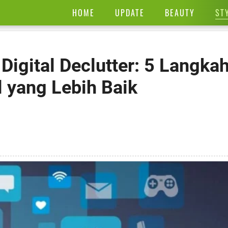
ST
HOME
UPDATE
BEAUTY
igital Declutter: 5 Langka
 yang Lebih Baik