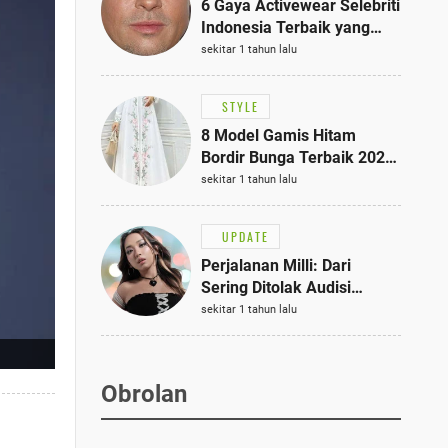
6 Gaya Activewear Selebriti
Indonesia Terbaik yang
Bisa Jadi Inspirasi
sekitar 1 tahun lalu
Fashionmu
STYLE
8 Model Gamis Hitam
Bordir Bunga Terbaik 2025,
Stylish untuk Hangout
sekitar 1 tahun lalu
hingga Acara Semi-Formal
UPDATE
Perjalanan Milli: Dari
Sering Ditolak Audisi
hingga Menjadi Rapper Top
sekitar 1 tahun lalu
10 Thailand
Obrolan