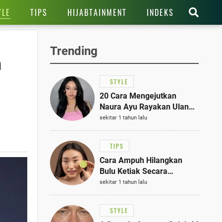
YLE
TIPS
HIJABTAINMENT
INDEKS
Trending
h
STYLE
20 Cara Mengejutkan
Naura Ayu Rayakan Ulang
Tahun di Panti Asuhan,
sekitar 1 tahun lalu
Terlihat Anggun dengan
Kaftan Cokelat
TIPS
Cara Ampuh Hilangkan
Bulu Ketiak Secara
Permanen dalam 5
sekitar 1 tahun lalu
Langkah Sederhana
STYLE