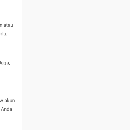
n atau
rlu.
Juga,
ow akun
t Anda