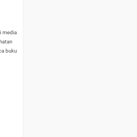
i media
ehatan
ca buku