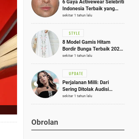
6 Gaya Activewear Selebriti
Indonesia Terbaik yang
Bisa Jadi Inspirasi
sekitar 1 tahun lalu
Fashionmu
STYLE
8 Model Gamis Hitam
Bordir Bunga Terbaik 2025,
Stylish untuk Hangout
sekitar 1 tahun lalu
hingga Acara Semi-Formal
UPDATE
Perjalanan Milli: Dari
Sering Ditolak Audisi
hingga Menjadi Rapper Top
sekitar 1 tahun lalu
10 Thailand
Obrolan