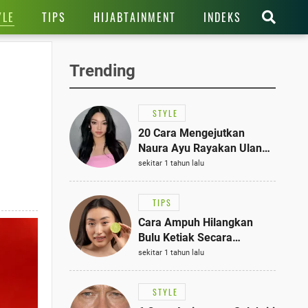
YLE
TIPS
HIJABTAINMENT
INDEKS
Trending
STYLE
20 Cara Mengejutkan
Naura Ayu Rayakan Ulang
Tahun di Panti Asuhan,
sekitar 1 tahun lalu
Terlihat Anggun dengan
Kaftan Cokelat
TIPS
Cara Ampuh Hilangkan
Bulu Ketiak Secara
Permanen dalam 5
sekitar 1 tahun lalu
Langkah Sederhana
STYLE