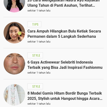
20 Cara Mengejutkan Naura Ayu Rayakan
Ulang Tahun di Panti Asuhan, Terlihat
Anggun dengan Kaftan Cokelat
sekitar 1 tahun lalu
TIPS
Cara Ampuh Hilangkan Bulu Ketiak Secara
Permanen dalam 5 Langkah Sederhana
sekitar 1 tahun lalu
STYLE
6 Gaya Activewear Selebriti Indonesia
Terbaik yang Bisa Jadi Inspirasi Fashionmu
sekitar 1 tahun lalu
STYLE
8 Model Gamis Hitam Bordir Bunga Terbaik
2025, Stylish untuk Hangout hingga Acara
Semi-Formal
sekitar 1 tahun lalu