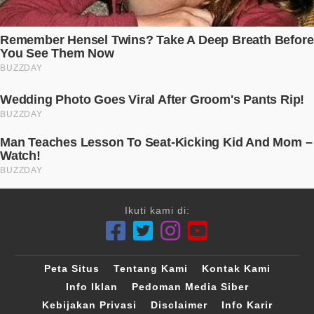
Ikuti kami di:
Peta Situs
Tentang Kami
Kontak Kami
Info Iklan
Pedoman Media Siber
Kebijakan Privasi
Disclaimer
Info Karir