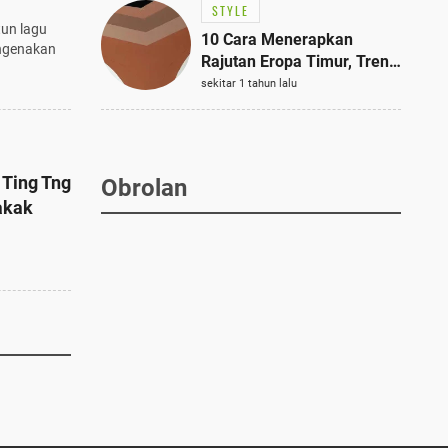
STYLE
tun lagu
10 Cara Menerapkan
engenakan
Rajutan Eropa Timur, Tren
Mode Terbaik dan Paling
sekitar 1 tahun lalu
Dicari 2023
 Ting Tng
Obrolan
akak