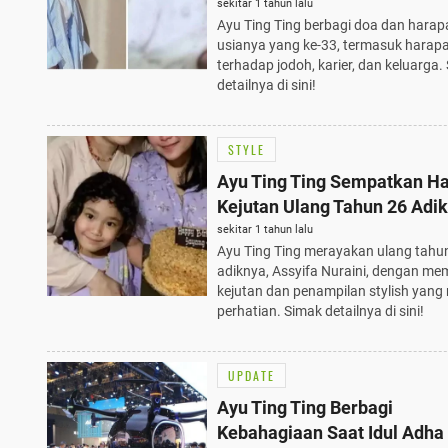
Keluarga Terbaik
sekitar 1 tahun lalu
Ayu Ting Ting berbagi doa dan harap
usianya yang ke-33, termasuk harap
terhadap jodoh, karier, dan keluarga.
detailnya di sini!
STYLE
Ayu Ting Ting Sempatkan H
Kejutan Ulang Tahun 26 Adi
dengan Penampilan Stylish
sekitar 1 tahun lalu
Ayu Ting Ting merayakan ulang tahu
adiknya, Assyifa Nuraini, dengan me
kejutan dan penampilan stylish yang
perhatian. Simak detailnya di sini!
UPDATE
Ayu Ting Ting Berbagi
Kebahagiaan Saat Idul Adha