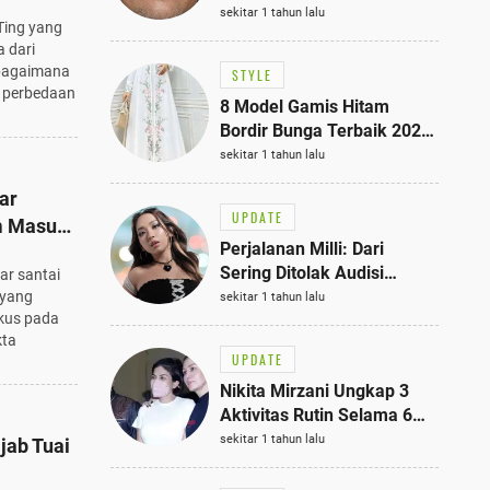
Bisa Jadi Inspirasi
sekitar 1 tahun lalu
Ting yang
Fashionmu
 dari
 bagaimana
STYLE
 perbedaan
8 Model Gamis Hitam
Bordir Bunga Terbaik 2025,
Stylish untuk Hangout
sekitar 1 tahun lalu
hingga Acara Semi-Formal
ar
UPDATE
m Masuk
Perjalanan Milli: Dari
akta
Sering Ditolak Audisi
ar santai
hingga Menjadi Rapper Top
 yang
sekitar 1 tahun lalu
okus pada
10 Thailand
kta
UPDATE
Nikita Mirzani Ungkap 3
Aktivitas Rutin Selama 6
Bulan di Rutan Pondok
sekitar 1 tahun lalu
jab Tuai
Bambu, Terungkap!