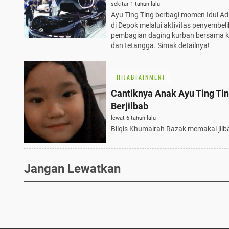
di Depok: 10 Momen
sekitar 1 tahun lalu
Ayu Ting Ting berbagi momen Idul A
Menginspirasi
di Depok melalui aktivitas penyembel
pembagian daging kurban bersama k
dan tetangga. Simak detailnya!
HIJABTAINMENT
Cantiknya Anak Ayu Ting Tin
Berjilbab
lewat 6 tahun lalu
Bilqis Khumairah Razak memakai jilb
Jangan Lewatkan