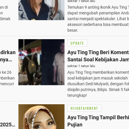
Spektakuler
sekitar 1 tahun lalu
an di
Temukan 9 anting ikonik Ayu Ting 
an
dapat mengubah penampilan Anda
 Simak
santai menjadi spektakuler. Lihat
aksesori sederhana bisa membuat
besar.
UPDATE
adirkan
Ayu Ting Ting Beri Koment
knya
Santai Soal Kebijakan Ja
Sekolah Dedi Mulyadi, 5 F
sekitar 1 tahun lalu
n ke 26
Ayu Ting Ting memberikan koment
Terungkap
mberikan
soal kebijakan jam masuk sekolah
 mencuri
diusulkan Dedi Mulyadi, dengan f
disiplin putrinya, Bilqis. Simak 5 fa
terungkap!
HIJABTAINMENT
Ayu Ting Ting Tampil Berhi
 2025
Pujian