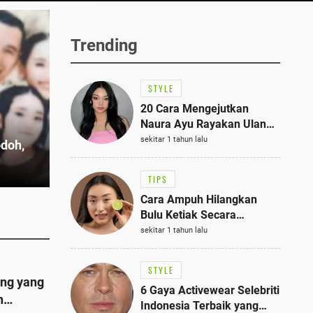
Trending
STYLE
20 Cara Mengejutkan
Naura Ayu Rayakan Ulang
Tahun di Panti Asuhan,
sekitar 1 tahun lalu
odoh,
Terlihat Anggun dengan
Kaftan Cokelat
TIPS
Cara Ampuh Hilangkan
Bulu Ketiak Secara
Permanen dalam 5
sekitar 1 tahun lalu
Langkah Sederhana
STYLE
ing yang
6 Gaya Activewear Selebriti
n
Indonesia Terbaik yang