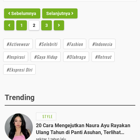
Sebelumnya
Selanjutnya
1
2
3
#Activewear
#Selebriti
#Fashion
#Indonesia
#Inspirasi
#Gaya Hidup
#Olahraga
#Retreat
#Ekspresi Diri
Trending
STYLE
20 Cara Mengejutkan Naura Ayu Rayakan
Ulang Tahun di Panti Asuhan, Terlihat
Anggun dengan Kaftan Cokelat
sekitar 1 tahun lalu