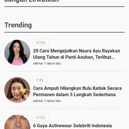
Trending
STYLE
20 Cara Mengejutkan Naura Ayu Rayakan
Ulang Tahun di Panti Asuhan, Terlihat
Anggun dengan Kaftan Cokelat
sekitar 1 tahun lalu
TIPS
Cara Ampuh Hilangkan Bulu Ketiak Secara
Permanen dalam 5 Langkah Sederhana
sekitar 1 tahun lalu
STYLE
6 Gaya Activewear Selebriti Indonesia