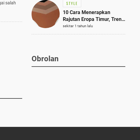
ai salah
STYLE
10 Cara Menerapkan
Rajutan Eropa Timur, Tren
Mode Terbaik dan Paling
sekitar 1 tahun lalu
Dicari 2023
Obrolan