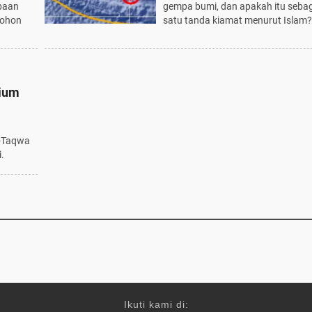
baan
gempa bumi, dan apakah itu sebag
mohon
satu tanda kiamat menurut Islam?
rium
t-Taqwa
.
Ikuti kami di: