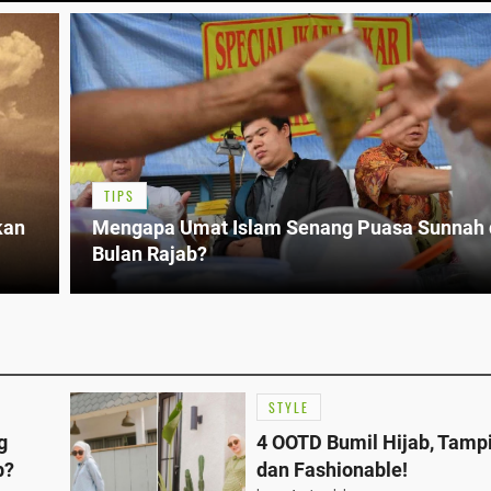
TIPS
kan
Mengapa Umat Islam Senang Puasa Sunnah 
Bulan Rajab?
STYLE
g
4 OOTD Bumil Hijab, Tampi
b?
dan Fashionable!