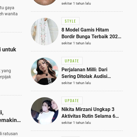
Bisa Jadi Inspirasi
sekitar 1 tahun lalu
atu gaya
Fashionmu
leh wanita
STYLE
8 Model Gamis Hitam
Bordir Bunga Terbaik 2025,
Stylish untuk Hangout
sekitar 1 tahun lalu
i untuk
hingga Acara Semi-Formal
UPDATE
Perjalanan Milli: Dari
t yang
Sering Ditolak Audisi
rpijak
hingga Menjadi Rapper Top
sekitar 1 tahun lalu
10 Thailand
UPDATE
Nikita Mirzani Ungkap 3
i,
Aktivitas Rutin Selama 6
emakin
Bulan di Rutan Pondok
sekitar 1 tahun lalu
Bambu, Terungkap!
di ratusan