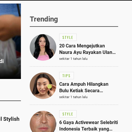
Trending
STYLE
20 Cara Mengejutkan
Naura Ayu Rayakan Ulang
Tahun di Panti Asuhan,
sekitar 1 tahun lalu
di
Terlihat Anggun dengan
Kaftan Cokelat
TIPS
Cara Ampuh Hilangkan
Bulu Ketiak Secara
Permanen dalam 5
sekitar 1 tahun lalu
Langkah Sederhana
STYLE
l Stylish
6 Gaya Activewear Selebriti
Indonesia Terbaik yang