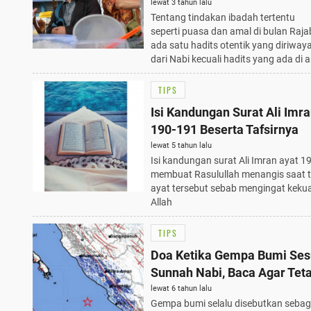
lewat 3 tahun lalu
Tentang tindakan ibadah tertentu
seperti puasa dan amal di bulan Rajab
ada satu hadits otentik yang diriway
dari Nabi kecuali hadits yang ada di art
TIPS
Isi Kandungan Surat Ali Imr
190-191 Beserta Tafsirnya
lewat 5 tahun lalu
Isi kandungan surat Ali Imran ayat 1
membuat Rasulullah menangis saat 
ayat tersebut sebab mengingat kek
Allah
TIPS
Doa Ketika Gempa Bumi Ses
Sunnah Nabi, Baca Agar Tet
Aman
lewat 6 tahun lalu
Gempa bumi selalu disebutkan sebag