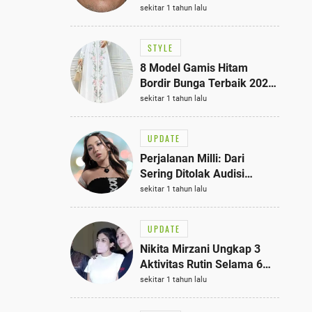
Bisa Jadi Inspirasi
sekitar 1 tahun lalu
Fashionmu
STYLE
8 Model Gamis Hitam
Bordir Bunga Terbaik 2025,
Stylish untuk Hangout
sekitar 1 tahun lalu
hingga Acara Semi-Formal
UPDATE
Perjalanan Milli: Dari
Sering Ditolak Audisi
hingga Menjadi Rapper Top
sekitar 1 tahun lalu
10 Thailand
UPDATE
Nikita Mirzani Ungkap 3
Aktivitas Rutin Selama 6
Bulan di Rutan Pondok
sekitar 1 tahun lalu
Bambu, Terungkap!