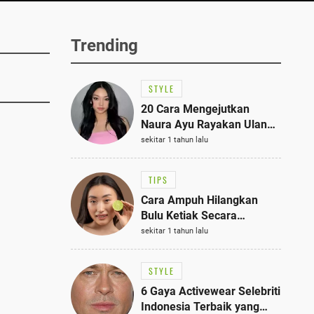
Trending
STYLE
20 Cara Mengejutkan
Naura Ayu Rayakan Ulang
Tahun di Panti Asuhan,
sekitar 1 tahun lalu
Terlihat Anggun dengan
Kaftan Cokelat
TIPS
Cara Ampuh Hilangkan
Bulu Ketiak Secara
Permanen dalam 5
sekitar 1 tahun lalu
Langkah Sederhana
STYLE
6 Gaya Activewear Selebriti
Indonesia Terbaik yang