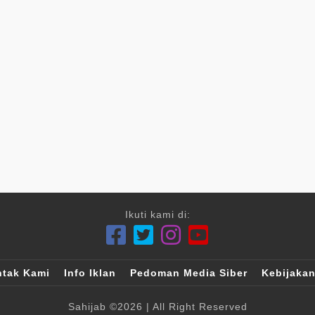
Ikuti kami di:
tak Kami
Info Iklan
Pedoman Media Siber
Kebijakan
Sahijab
©2026
| All Right Reserved