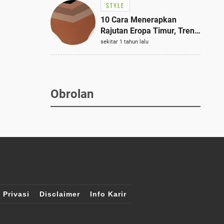
STYLE
10 Cara Menerapkan
Rajutan Eropa Timur, Tren
Mode Terbaik dan Paling
sekitar 1 tahun lalu
Dicari 2023
Obrolan
 Privasi
Disclaimer
Info Karir