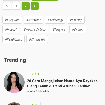
1
2
#Lucy Guo
#Miliarder
#Teknologi
#Startup
#Inovasi
#Wanita Sukses
#Imigran
#Coding
#Pendidikan
#Wirausaha
Trending
STYLE
20 Cara Mengejutkan Naura Ayu Rayakan
Ulang Tahun di Panti Asuhan, Terlihat
Anggun dengan Kaftan Cokelat
sekitar 1 tahun lalu
TIPS