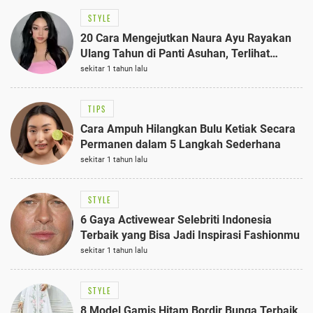
STYLE
20 Cara Mengejutkan Naura Ayu Rayakan
Ulang Tahun di Panti Asuhan, Terlihat
Anggun dengan Kaftan Cokelat
sekitar 1 tahun lalu
TIPS
Cara Ampuh Hilangkan Bulu Ketiak Secara
Permanen dalam 5 Langkah Sederhana
sekitar 1 tahun lalu
STYLE
6 Gaya Activewear Selebriti Indonesia
Terbaik yang Bisa Jadi Inspirasi Fashionmu
sekitar 1 tahun lalu
STYLE
8 Model Gamis Hitam Bordir Bunga Terbaik