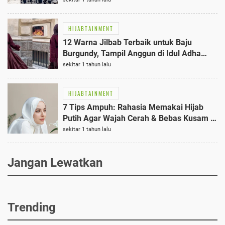
HIJABTAINMENT
12 Warna Jilbab Terbaik untuk Baju
Burgundy, Tampil Anggun di Idul Adha
2025
sekitar 1 tahun lalu
HIJABTAINMENT
7 Tips Ampuh: Rahasia Memakai Hijab
Putih Agar Wajah Cerah & Bebas Kusam di
Tahun 2025!
sekitar 1 tahun lalu
Jangan Lewatkan
Trending