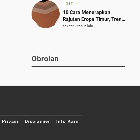
STYLE
10 Cara Menerapkan
Rajutan Eropa Timur, Tren
Mode Terbaik dan Paling
sekitar 1 tahun lalu
Dicari 2023
Obrolan
 Privasi
Disclaimer
Info Karir