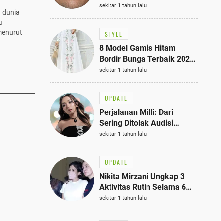
Bisa Jadi Inspirasi
sekitar 1 tahun lalu
h dunia
Fashionmu
u
menurut
STYLE
8 Model Gamis Hitam
Bordir Bunga Terbaik 2025,
Stylish untuk Hangout
sekitar 1 tahun lalu
hingga Acara Semi-Formal
UPDATE
Perjalanan Milli: Dari
Sering Ditolak Audisi
hingga Menjadi Rapper Top
sekitar 1 tahun lalu
10 Thailand
UPDATE
Nikita Mirzani Ungkap 3
Aktivitas Rutin Selama 6
Bulan di Rutan Pondok
sekitar 1 tahun lalu
Bambu, Terungkap!