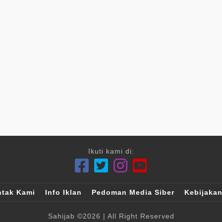
Ikuti kami di:
tak Kami
Info Iklan
Pedoman Media Siber
Kebijakan
Sahijab
©2026
| All Right Reserved