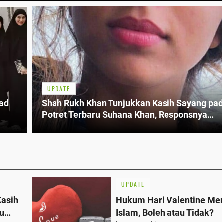
UPDATE
ad
Shah Rukh Khan Tunjukkan Kasih Sayang pad
Potret Terbaru Suhana Khan, Responsnya
Mengejutkan!
UPDATE
Kasih
Hukum Hari Valentine Me
ru
Islam, Boleh atau Tidak?