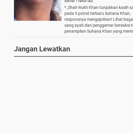
Suhana Khan, Responsnya
sekitar 1 tahun lalu
*_Shah Rukh Khan tunjukkan kasih 
Mengejutkan!
pada 5 potret terbaru Suhana Khan,
responsnya mengejutkan! Lihat bag
sang ayah dan penggemar bereaksi 
penampilan Suhana Khan yang mem
Jangan Lewatkan