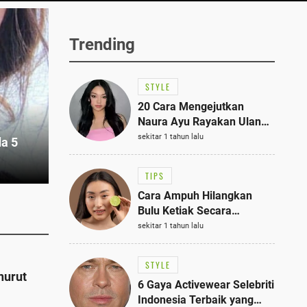
Trending
STYLE
20 Cara Mengejutkan
Naura Ayu Rayakan Ulang
Tahun di Panti Asuhan,
sekitar 1 tahun lalu
a 5
Terlihat Anggun dengan
Kaftan Cokelat
TIPS
Cara Ampuh Hilangkan
Bulu Ketiak Secara
Permanen dalam 5
sekitar 1 tahun lalu
Langkah Sederhana
STYLE
nurut
6 Gaya Activewear Selebriti
Indonesia Terbaik yang