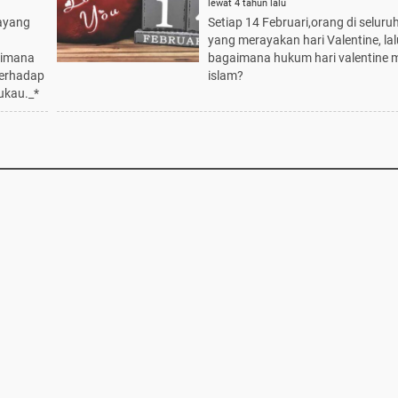
lewat 4 tahun lalu
sayang
Setiap 14 Februari,orang di seluru
yang merayakan hari Valentine, lal
aimana
bagaimana hukum hari valentine 
terhadap
islam?
ukau._*