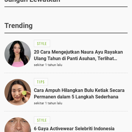
Trending
STYLE
20 Cara Mengejutkan Naura Ayu Rayakan
Ulang Tahun di Panti Asuhan, Terlihat
Anggun dengan Kaftan Cokelat
sekitar 1 tahun lalu
TIPS
Cara Ampuh Hilangkan Bulu Ketiak Secara
Permanen dalam 5 Langkah Sederhana
sekitar 1 tahun lalu
STYLE
6 Gaya Activewear Selebriti Indonesia