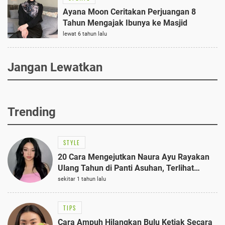
Ayana Moon Ceritakan Perjuangan 8
Tahun Mengajak Ibunya ke Masjid
lewat 6 tahun lalu
Jangan Lewatkan
Trending
STYLE
20 Cara Mengejutkan Naura Ayu Rayakan
Ulang Tahun di Panti Asuhan, Terlihat
Anggun dengan Kaftan Cokelat
sekitar 1 tahun lalu
TIPS
Cara Ampuh Hilangkan Bulu Ketiak Secara