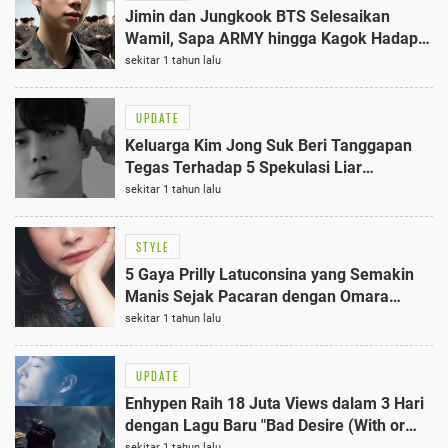
Jimin dan Jungkook BTS Selesaikan
Wamil, Sapa ARMY hingga Kagok Hadapi
Kamera di 2025
sekitar 1 tahun lalu
UPDATE
Keluarga Kim Jong Suk Beri Tanggapan
Tegas Terhadap 5 Spekulasi Liar
Mengejutkan
sekitar 1 tahun lalu
STYLE
5 Gaya Prilly Latuconsina yang Semakin
Manis Sejak Pacaran dengan Omara
Esteghlal
sekitar 1 tahun lalu
UPDATE
Enhypen Raih 18 Juta Views dalam 3 Hari
dengan Lagu Baru "Bad Desire (With or
Without You)"
sekitar 1 tahun lalu