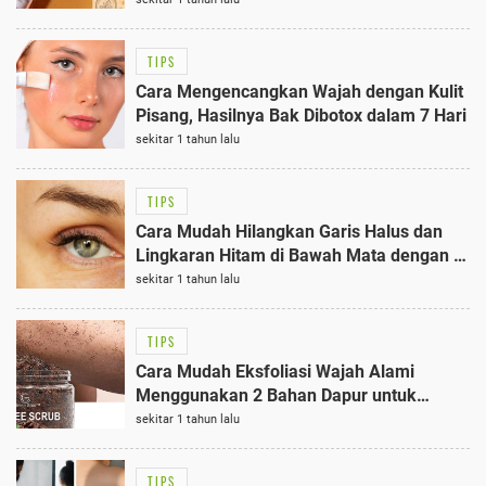
TIPS
Cara Mengencangkan Wajah dengan Kulit
Pisang, Hasilnya Bak Dibotox dalam 7 Hari
sekitar 1 tahun lalu
TIPS
Cara Mudah Hilangkan Garis Halus dan
Lingkaran Hitam di Bawah Mata dengan 2
Bahan Dapur
sekitar 1 tahun lalu
TIPS
Cara Mudah Eksfoliasi Wajah Alami
Menggunakan 2 Bahan Dapur untuk
Hilangkan Beruntusan
sekitar 1 tahun lalu
TIPS