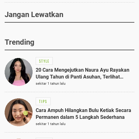
Jangan Lewatkan
Trending
STYLE
20 Cara Mengejutkan Naura Ayu Rayakan
Ulang Tahun di Panti Asuhan, Terlihat
Anggun dengan Kaftan Cokelat
sekitar 1 tahun lalu
TIPS
Cara Ampuh Hilangkan Bulu Ketiak Secara
Permanen dalam 5 Langkah Sederhana
sekitar 1 tahun lalu