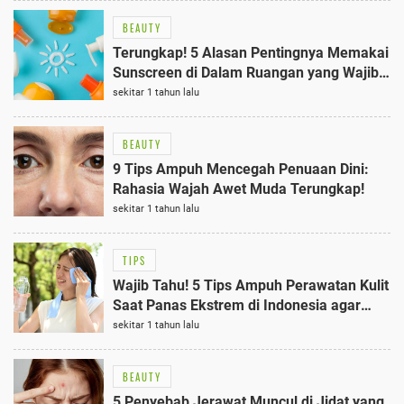
BEAUTY
Terungkap! 5 Alasan Pentingnya Memakai
Sunscreen di Dalam Ruangan yang Wajib
Diketahui
sekitar 1 tahun lalu
BEAUTY
9 Tips Ampuh Mencegah Penuaan Dini:
Rahasia Wajah Awet Muda Terungkap!
sekitar 1 tahun lalu
TIPS
Wajib Tahu! 5 Tips Ampuh Perawatan Kulit
Saat Panas Ekstrem di Indonesia agar
Tetap Glowing
sekitar 1 tahun lalu
BEAUTY
5 Penyebab Jerawat Muncul di Jidat yang