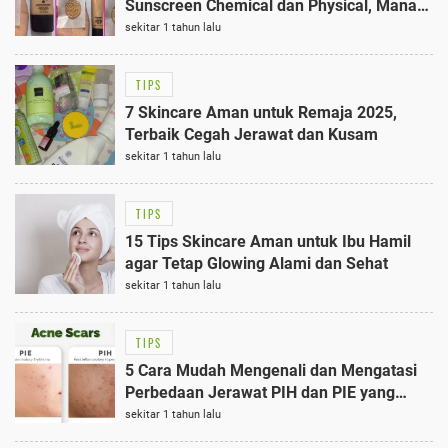
Sunscreen Chemical dan Physical, Mana
yang Lebih Aman untuk Makeup Harian?
sekitar 1 tahun lalu
TIPS
7 Skincare Aman untuk Remaja 2025,
Terbaik Cegah Jerawat dan Kusam
sekitar 1 tahun lalu
TIPS
15 Tips Skincare Aman untuk Ibu Hamil
agar Tetap Glowing Alami dan Sehat
sekitar 1 tahun lalu
TIPS
5 Cara Mudah Mengenali dan Mengatasi
Perbedaan Jerawat PIH dan PIE yang
Wajib Tahu
sekitar 1 tahun lalu