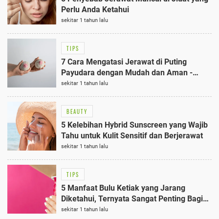
Perlu Anda Ketahui
sekitar 1 tahun lalu
TIPS
7 Cara Mengatasi Jerawat di Puting
Payudara dengan Mudah dan Aman -
Wajib Tahu!
sekitar 1 tahun lalu
BEAUTY
5 Kelebihan Hybrid Sunscreen yang Wajib
Tahu untuk Kulit Sensitif dan Berjerawat
sekitar 1 tahun lalu
TIPS
5 Manfaat Bulu Ketiak yang Jarang
Diketahui, Ternyata Sangat Penting Bagi
Kesehatan Kulit
sekitar 1 tahun lalu