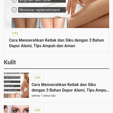
TIPS
Cara Mencerahkan Ketiak dan Siku dengan 3 Bahan
Dapur Alami, Tips Ampuh dan Aman
Kulit
TIPS
Cara Mencerahkan Ketiak dan Siku
dengan 3 Bahan Dapur Alami, Tips Ampuh
dan Aman
sekitar 1 tahun lalu
TIPS