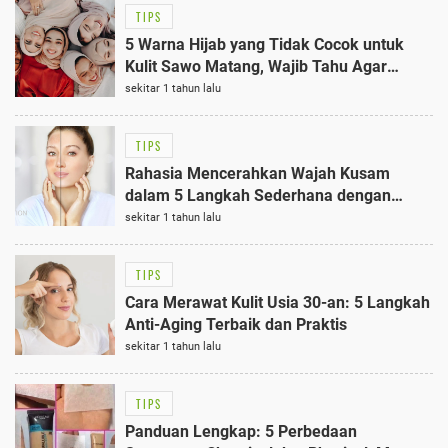
TIPS
5 Warna Hijab yang Tidak Cocok untuk
Kulit Sawo Matang, Wajib Tahu Agar
Tampilan Maksmial
sekitar 1 tahun lalu
TIPS
Rahasia Mencerahkan Wajah Kusam
dalam 5 Langkah Sederhana dengan
Scrub Alami
sekitar 1 tahun lalu
TIPS
Cara Merawat Kulit Usia 30-an: 5 Langkah
Anti-Aging Terbaik dan Praktis
sekitar 1 tahun lalu
TIPS
Panduan Lengkap: 5 Perbedaan