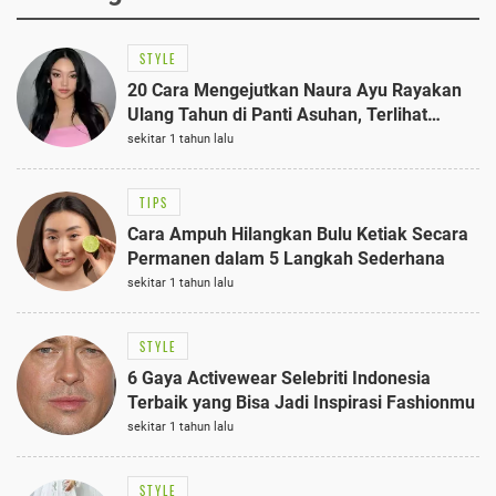
STYLE
20 Cara Mengejutkan Naura Ayu Rayakan
Ulang Tahun di Panti Asuhan, Terlihat
Anggun dengan Kaftan Cokelat
sekitar 1 tahun lalu
TIPS
Cara Ampuh Hilangkan Bulu Ketiak Secara
Permanen dalam 5 Langkah Sederhana
sekitar 1 tahun lalu
STYLE
6 Gaya Activewear Selebriti Indonesia
Terbaik yang Bisa Jadi Inspirasi Fashionmu
sekitar 1 tahun lalu
STYLE