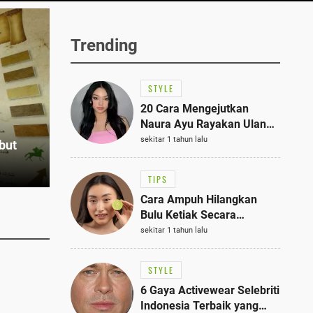
Trending
STYLE
20 Cara Mengejutkan
Naura Ayu Rayakan Ulang
Tahun di Panti Asuhan,
sekitar 1 tahun lalu
but
Terlihat Anggun dengan
Kaftan Cokelat
TIPS
Cara Ampuh Hilangkan
Bulu Ketiak Secara
Permanen dalam 5
sekitar 1 tahun lalu
Langkah Sederhana
STYLE
6 Gaya Activewear Selebriti
Indonesia Terbaik yang