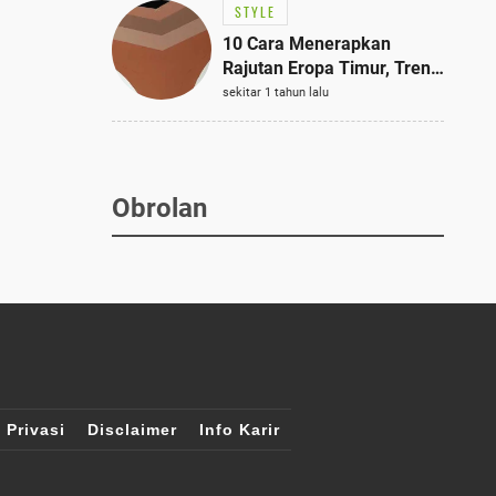
STYLE
10 Cara Menerapkan
Rajutan Eropa Timur, Tren
Mode Terbaik dan Paling
sekitar 1 tahun lalu
Dicari 2023
Obrolan
 Privasi
Disclaimer
Info Karir