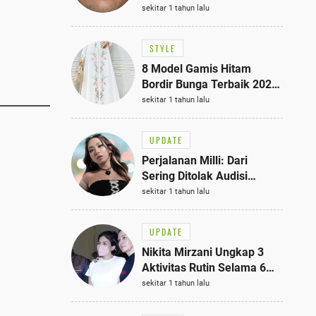
Bisa Jadi Inspirasi
sekitar 1 tahun lalu
Fashionmu
STYLE
8 Model Gamis Hitam
Bordir Bunga Terbaik 2025,
Stylish untuk Hangout
sekitar 1 tahun lalu
hingga Acara Semi-Formal
UPDATE
Perjalanan Milli: Dari
Sering Ditolak Audisi
hingga Menjadi Rapper Top
sekitar 1 tahun lalu
10 Thailand
UPDATE
Nikita Mirzani Ungkap 3
Aktivitas Rutin Selama 6
Bulan di Rutan Pondok
sekitar 1 tahun lalu
Bambu, Terungkap!