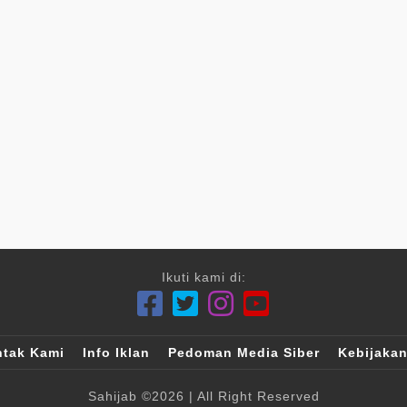
Ikuti kami di:
tak Kami
Info Iklan
Pedoman Media Siber
Kebijakan
Sahijab
©2026
| All Right Reserved