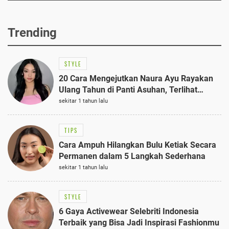
Trending
STYLE
20 Cara Mengejutkan Naura Ayu Rayakan
Ulang Tahun di Panti Asuhan, Terlihat
Anggun dengan Kaftan Cokelat
sekitar 1 tahun lalu
TIPS
Cara Ampuh Hilangkan Bulu Ketiak Secara
Permanen dalam 5 Langkah Sederhana
sekitar 1 tahun lalu
STYLE
6 Gaya Activewear Selebriti Indonesia
Terbaik yang Bisa Jadi Inspirasi Fashionmu