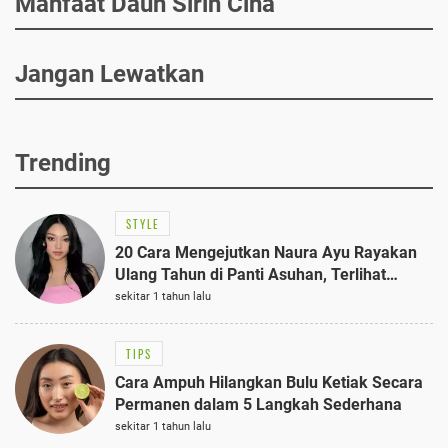
Manfaat Daun Sirih Cina
Jangan Lewatkan
Trending
STYLE
20 Cara Mengejutkan Naura Ayu Rayakan
Ulang Tahun di Panti Asuhan, Terlihat
Anggun dengan Kaftan Cokelat
sekitar 1 tahun lalu
TIPS
Cara Ampuh Hilangkan Bulu Ketiak Secara
Permanen dalam 5 Langkah Sederhana
sekitar 1 tahun lalu