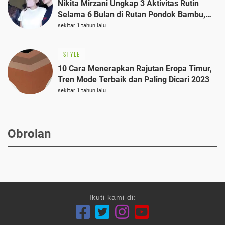
Nikita Mirzani Ungkap 3 Aktivitas Rutin
Selama 6 Bulan di Rutan Pondok Bambu,
Terungkap!
sekitar 1 tahun lalu
STYLE
10 Cara Menerapkan Rajutan Eropa Timur,
Tren Mode Terbaik dan Paling Dicari 2023
sekitar 1 tahun lalu
Obrolan
Ikuti kami di: