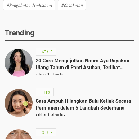
#Pengobatan Tradisional
#Kesehatan
Trending
STYLE
20 Cara Mengejutkan Naura Ayu Rayakan
Ulang Tahun di Panti Asuhan, Terlihat
Anggun dengan Kaftan Cokelat
sekitar 1 tahun lalu
TIPS
Cara Ampuh Hilangkan Bulu Ketiak Secara
Permanen dalam 5 Langkah Sederhana
sekitar 1 tahun lalu
STYLE