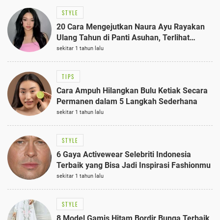
STYLE
20 Cara Mengejutkan Naura Ayu Rayakan
Ulang Tahun di Panti Asuhan, Terlihat
Anggun dengan Kaftan Cokelat
sekitar 1 tahun lalu
TIPS
Cara Ampuh Hilangkan Bulu Ketiak Secara
Permanen dalam 5 Langkah Sederhana
sekitar 1 tahun lalu
STYLE
6 Gaya Activewear Selebriti Indonesia
Terbaik yang Bisa Jadi Inspirasi Fashionmu
sekitar 1 tahun lalu
STYLE
8 Model Gamis Hitam Bordir Bunga Terbaik