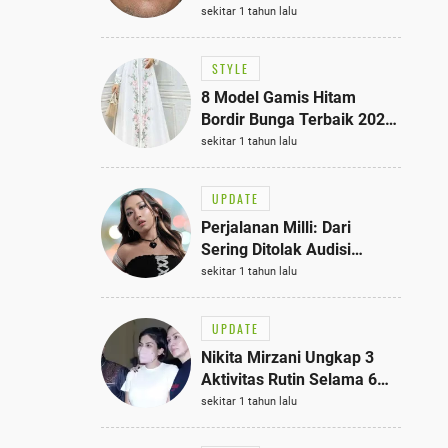
Bisa Jadi Inspirasi
sekitar 1 tahun lalu
Fashionmu
STYLE
8 Model Gamis Hitam
Bordir Bunga Terbaik 2025,
Stylish untuk Hangout
sekitar 1 tahun lalu
hingga Acara Semi-Formal
UPDATE
Perjalanan Milli: Dari
Sering Ditolak Audisi
hingga Menjadi Rapper Top
sekitar 1 tahun lalu
10 Thailand
UPDATE
Nikita Mirzani Ungkap 3
Aktivitas Rutin Selama 6
Bulan di Rutan Pondok
sekitar 1 tahun lalu
Bambu, Terungkap!