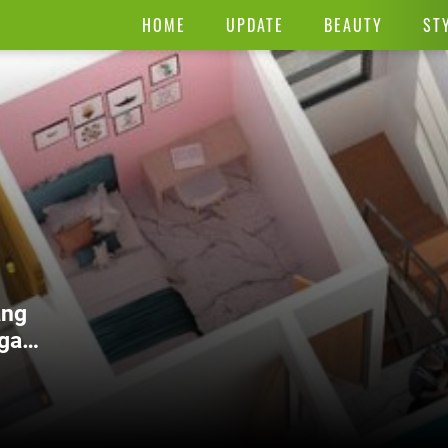
HOME
UPDATE
BEAUTY
ST
ang
rga