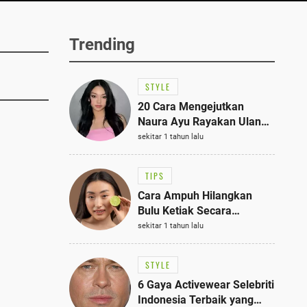
Trending
STYLE
20 Cara Mengejutkan
Naura Ayu Rayakan Ulang
Tahun di Panti Asuhan,
sekitar 1 tahun lalu
Terlihat Anggun dengan
Kaftan Cokelat
TIPS
Cara Ampuh Hilangkan
Bulu Ketiak Secara
Permanen dalam 5
sekitar 1 tahun lalu
Langkah Sederhana
STYLE
6 Gaya Activewear Selebriti
Indonesia Terbaik yang