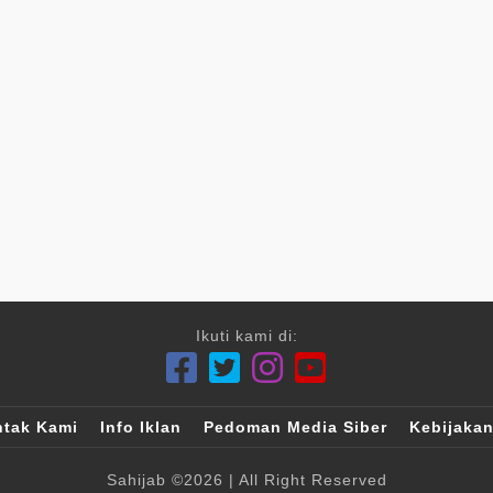
Ikuti kami di:
tak Kami
Info Iklan
Pedoman Media Siber
Kebijakan
Sahijab
©2026
| All Right Reserved