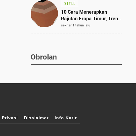
STYLE
10 Cara Menerapkan
Rajutan Eropa Timur, Tren
Mode Terbaik dan Paling
sekitar 1 tahun lalu
Dicari 2023
Obrolan
 Privasi
Disclaimer
Info Karir