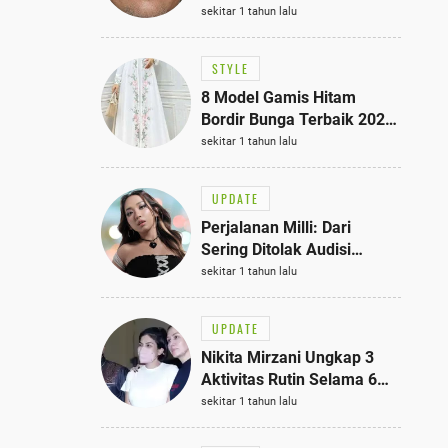
Bisa Jadi Inspirasi
sekitar 1 tahun lalu
Fashionmu
STYLE
8 Model Gamis Hitam
Bordir Bunga Terbaik 2025,
Stylish untuk Hangout
sekitar 1 tahun lalu
hingga Acara Semi-Formal
UPDATE
Perjalanan Milli: Dari
Sering Ditolak Audisi
hingga Menjadi Rapper Top
sekitar 1 tahun lalu
10 Thailand
UPDATE
Nikita Mirzani Ungkap 3
Aktivitas Rutin Selama 6
Bulan di Rutan Pondok
sekitar 1 tahun lalu
Bambu, Terungkap!