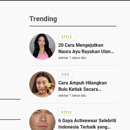
Trending
STYLE
20 Cara Mengejutkan
Naura Ayu Rayakan Ulang
Tahun di Panti Asuhan,
sekitar 1 tahun lalu
Terlihat Anggun dengan
Kaftan Cokelat
TIPS
Cara Ampuh Hilangkan
Bulu Ketiak Secara
Permanen dalam 5
sekitar 1 tahun lalu
Langkah Sederhana
STYLE
6 Gaya Activewear Selebriti
Indonesia Terbaik yang