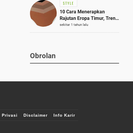
STYLE
10 Cara Menerapkan
Rajutan Eropa Timur, Tren
Mode Terbaik dan Paling
sekitar 1 tahun lalu
Dicari 2023
Obrolan
 Privasi
Disclaimer
Info Karir