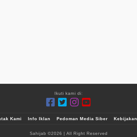
Ikuti kami di:
tak Kami
Info Iklan
Pedoman Media Siber
Kebijakan
Sahijab
©2026
| All Right Reserved