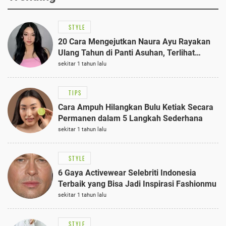
STYLE
20 Cara Mengejutkan Naura Ayu Rayakan
Ulang Tahun di Panti Asuhan, Terlihat
Anggun dengan Kaftan Cokelat
sekitar 1 tahun lalu
TIPS
Cara Ampuh Hilangkan Bulu Ketiak Secara
Permanen dalam 5 Langkah Sederhana
sekitar 1 tahun lalu
STYLE
6 Gaya Activewear Selebriti Indonesia
Terbaik yang Bisa Jadi Inspirasi Fashionmu
sekitar 1 tahun lalu
STYLE