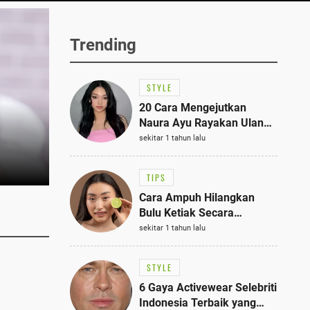
Trending
STYLE
20 Cara Mengejutkan
Naura Ayu Rayakan Ulang
Tahun di Panti Asuhan,
sekitar 1 tahun lalu
Terlihat Anggun dengan
Kaftan Cokelat
TIPS
Cara Ampuh Hilangkan
Bulu Ketiak Secara
Permanen dalam 5
sekitar 1 tahun lalu
Langkah Sederhana
STYLE
6 Gaya Activewear Selebriti
Indonesia Terbaik yang