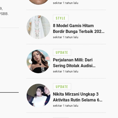
Bisa Jadi Inspirasi
sekitar 1 tahun lalu
Fashionmu
9,
PSBB.
STYLE
8 Model Gamis Hitam
Bordir Bunga Terbaik 2025,
Stylish untuk Hangout
sekitar 1 tahun lalu
hingga Acara Semi-Formal
UPDATE
Perjalanan Milli: Dari
Sering Ditolak Audisi
hingga Menjadi Rapper Top
sekitar 1 tahun lalu
10 Thailand
UPDATE
Nikita Mirzani Ungkap 3
Aktivitas Rutin Selama 6
Bulan di Rutan Pondok
sekitar 1 tahun lalu
Bambu, Terungkap!