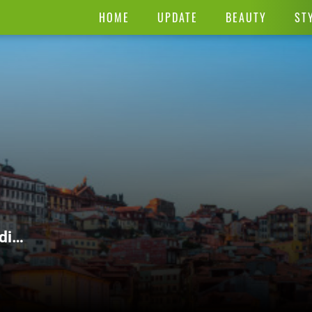
HOME
UPDATE
BEAUTY
ST
di