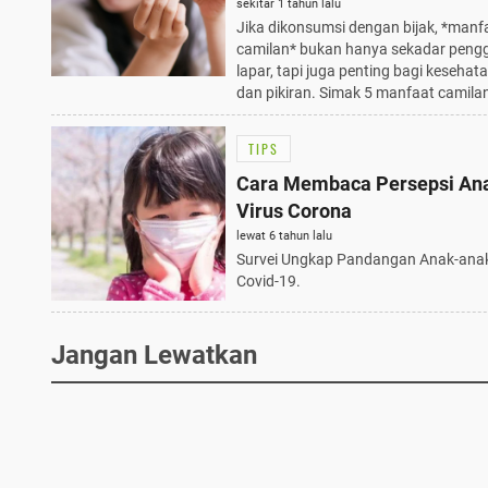
Tahu di Tahun 2025!
sekitar 1 tahun lalu
Jika dikonsumsi dengan bijak, *manf
camilan* bukan hanya sekadar pengg
lapar, tapi juga penting bagi kesehat
dan pikiran. Simak 5 manfaat camilan
TIPS
Cara Membaca Persepsi Ana
Virus Corona
lewat 6 tahun lalu
Survei Ungkap Pandangan Anak-anak
Covid-19.
Jangan Lewatkan