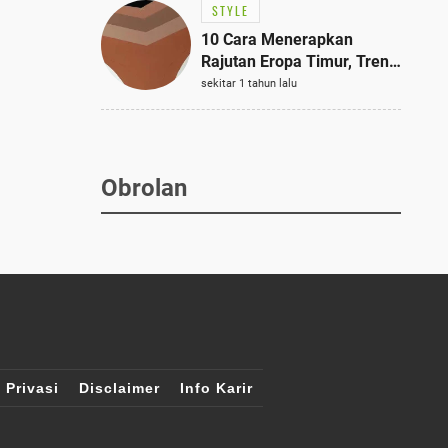
STYLE
10 Cara Menerapkan
Rajutan Eropa Timur, Tren
Mode Terbaik dan Paling
sekitar 1 tahun lalu
Dicari 2023
Obrolan
 Privasi
Disclaimer
Info Karir