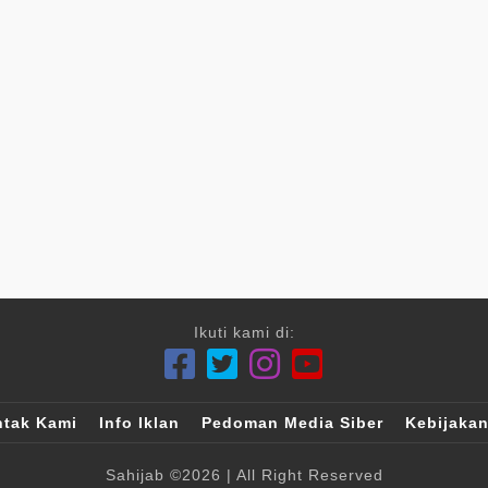
Ikuti kami di:
tak Kami
Info Iklan
Pedoman Media Siber
Kebijakan
Sahijab
©2026
| All Right Reserved